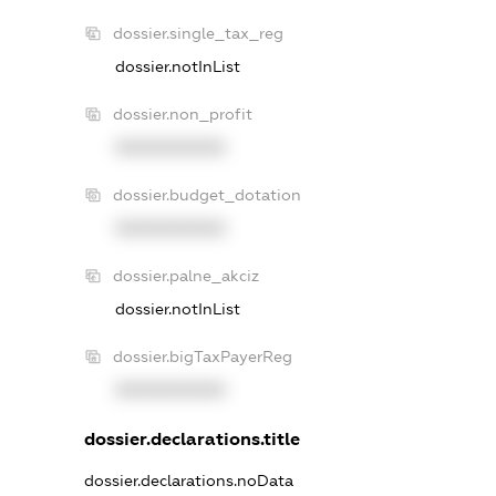
dossier.single_tax_reg
dossier.notInList
dossier.non_profit
XXXXXXXXXX
dossier.budget_dotation
XXXXXXXXXX
dossier.palne_akciz
dossier.notInList
dossier.bigTaxPayerReg
XXXXXXXXXX
dossier.declarations.title
dossier.declarations.noData