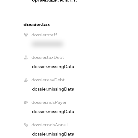
dossier.tax
dossier.staff
XXXXXXXXXX
dossier.taxDebt
dossier.missingData
dossier.esvDebt
dossier.missingData
dossier.ndsPayer
dossier.missingData
dossier.ndsAnnul
dossier.missingData