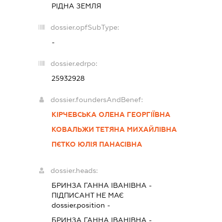
РІДНА ЗЕМЛЯ
dossier.opfSubType:
-
dossier.edrpo:
25932928
dossier.foundersAndBenef:
КІРЧЕВСЬКА ОЛЕНА ГЕОРГІЇВНА
КОВАЛЬЖИ ТЕТЯНА МИХАЙЛІВНА
ПЄТКО ЮЛІЯ ПАНАСІВНА
dossier.heads:
БРИНЗА ГАННА ІВАНІВНА
-
ПІДПИСАНТ
НЕ МАЄ
dossier.position -
БРИНЗА ГАННА ІВАНІВНА
-