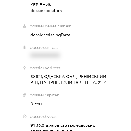
КЕРІВНИК
dossier.position -
dossier.beneficiaries:
dossier.missingData
dossier.smida:
XXXXXXXXXX
dossier.address:
68821, ОДЕСЬКА ОБЛ., РЕНІЙСЬКИЙ
Р-Н, НАГІРНЕ, ВУЛИЦЯ ЛЕНІНА, 21-А
dossier.capital:
0 грн.
dossier.kveds:
91.33.0
діяльність громадських
організацій, н. в. і. г.