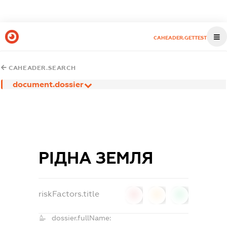
CAHEADER.GETTEST
CAHEADER.SEARCH
document.dossier
РІДНА ЗЕМЛЯ
riskFactors.title
0
0
0
dossier.fullName: