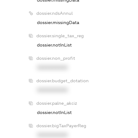
dossier.missingData
dossier.ndsAnnul
dossier.missingData
dossier.single_tax_reg
dossier.notInList
dossier.non_profit
XXXXXXXXXX
dossier.budget_dotation
XXXXXXXXXX
dossier.palne_akciz
dossier.notInList
dossier.bigTaxPayerReg
XXXXXXXXXX