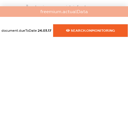
dossier.commercial_info.phone
freemium.actualData
XXXXXXXXXX
dossier.commercial_info.fax
document.dueToDate
24.03.17
SEARCH.ONMONITORING
XXXXXXXXXX
dossier.commercial_info.email
XXXXXXXXXX
dossier.commercial_info.website
XXXXXXXXXX
dossier.commercial_info.activity
XXXXXXXXXX
freemium.exampleText_1
freemium.exampleText_2