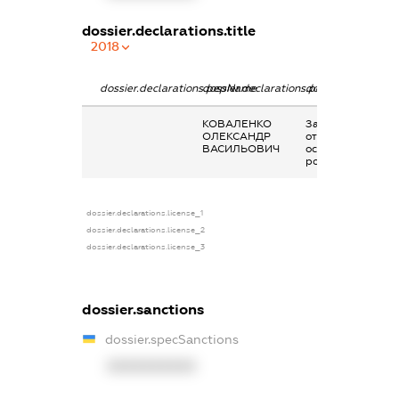
dossier.declarations.title
2018
dossier.declarations.pepName
dossier.declarations.personName
dossier.declaratio
КОВАЛЕНКО
Заробітна плата
ОЛЕКСАНДР
отримана за
ВАСИЛЬОВИЧ
основним місцем
роботи
dossier.declarations.license_1
dossier.declarations.license_2
dossier.declarations.license_3
dossier.sanctions
dossier.specSanctions
XXXXXXXXXX