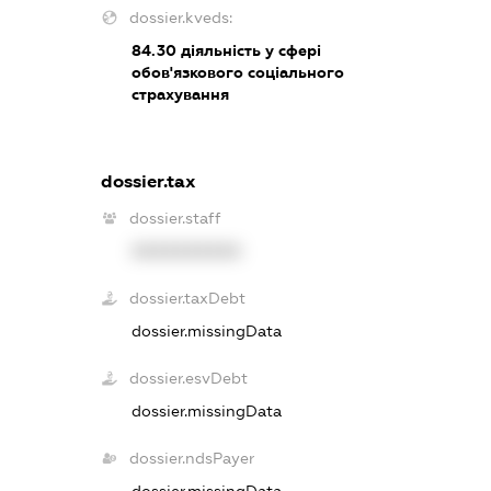
dossier.kveds:
84.30
діяльність у сфері
обов'язкового соціального
страхування
dossier.tax
dossier.staff
XXXXXXXXXX
dossier.taxDebt
dossier.missingData
dossier.esvDebt
dossier.missingData
dossier.ndsPayer