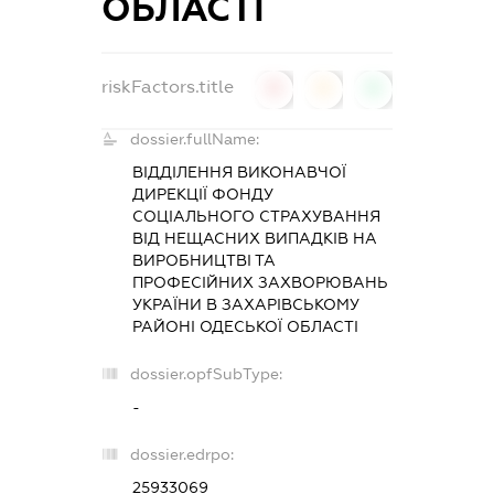
ОБЛАСТІ
riskFactors.title
0
0
0
dossier.fullName:
ВІДДІЛЕННЯ ВИКОНАВЧОЇ
ДИРЕКЦІЇ ФОНДУ
СОЦІАЛЬНОГО СТРАХУВАННЯ
ВІД НЕЩАСНИХ ВИПАДКІВ НА
ВИРОБНИЦТВІ ТА
ПРОФЕСІЙНИХ ЗАХВОРЮВАНЬ
УКРАЇНИ В ЗАХАРІВСЬКОМУ
РАЙОНІ ОДЕСЬКОЇ ОБЛАСТІ
dossier.opfSubType:
-
dossier.edrpo:
25933069