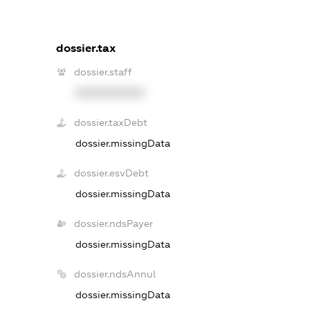
dossier.tax
dossier.staff
XXXXXXXXXX
dossier.taxDebt
dossier.missingData
dossier.esvDebt
dossier.missingData
dossier.ndsPayer
dossier.missingData
dossier.ndsAnnul
dossier.missingData