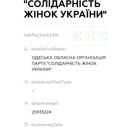
"СОЛІДАРНІСТЬ
ЖІНОК УКРАЇНИ"
riskFactors.title
0
0
0
dossier.fullName:
ОДЕСЬКА ОБЛАСНА ОРГАНІЗАЦІЯ
ПАРТІЇ "СОЛІДАРНІСТЬ ЖІНОК
УКРАЇНИ"
dossier.opfSubType:
-
dossier.edrpo:
25933224
dossier.regDate: