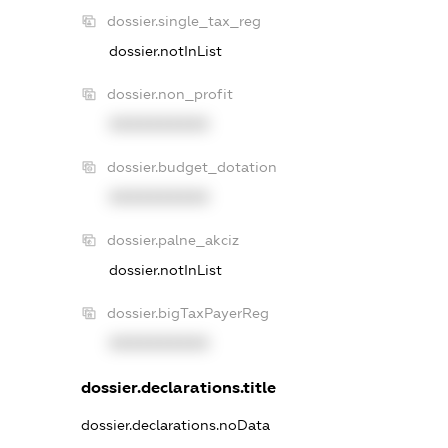
dossier.single_tax_reg
dossier.notInList
dossier.non_profit
XXXXXXXXXX
dossier.budget_dotation
XXXXXXXXXX
dossier.palne_akciz
dossier.notInList
dossier.bigTaxPayerReg
XXXXXXXXXX
dossier.declarations.title
dossier.declarations.noData