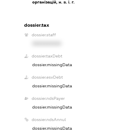
організацій, н. в. і. г.
dossier.tax
dossier.staff
XXXXXXXXXX
dossier.taxDebt
dossier.missingData
dossier.esvDebt
dossier.missingData
dossier.ndsPayer
dossier.missingData
dossier.ndsAnnul
dossier.missingData