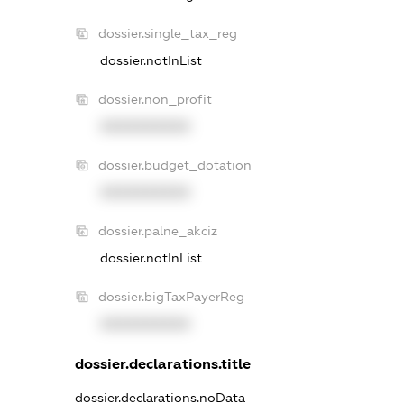
dossier.single_tax_reg
dossier.notInList
dossier.non_profit
XXXXXXXXXX
dossier.budget_dotation
XXXXXXXXXX
dossier.palne_akciz
dossier.notInList
dossier.bigTaxPayerReg
XXXXXXXXXX
dossier.declarations.title
dossier.declarations.noData