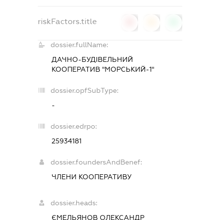
riskFactors.title
0
0
0
dossier.fullName:
ДАЧНО-БУДІВЕЛЬНИЙ
КООПЕРАТИВ "МОРСЬКИЙ-1"
dossier.opfSubType:
-
dossier.edrpo:
25934181
dossier.foundersAndBenef:
ЧЛЕНИ КООПЕРАТИВУ
dossier.heads:
ЄМЕЛЬЯНОВ ОЛЕКСАНДР