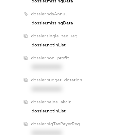
dossier.missingData
dossier.ndsAnnul
dossier.missingData
dossier.single_tax_reg
dossier.notInList
dossier.non_profit
XXXXXXXXXX
dossier.budget_dotation
XXXXXXXXXX
dossier.palne_akciz
dossier.notInList
dossier.bigTaxPayerReg
XXXXXXXXXX