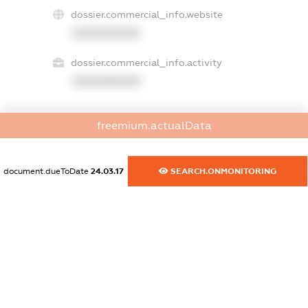
dossier.commercial_info.website
XXXXXXXXXX
dossier.commercial_info.activity
XXXXXXXXXX
freemium.actualData
freemium.exampleText_1
freemium.exampleText_2
freemium.anonymousPerSearch2
document.dueToDate
24.03.17
SEARCH.ONMONITORING
FREEMIUM.DETAILS
FREEMIUM.REGISTER