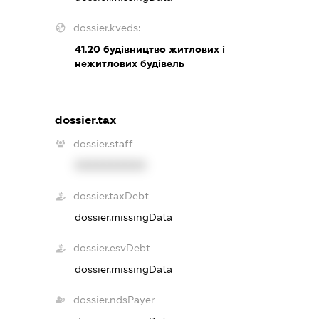
dossier.kveds:
41.20
будівництво житлових і
нежитлових будівель
dossier.tax
dossier.staff
XXXXXXXXXX
dossier.taxDebt
dossier.missingData
dossier.esvDebt
dossier.missingData
dossier.ndsPayer