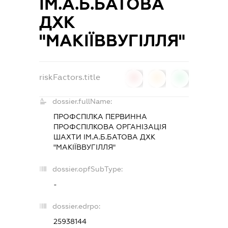
ІМ.А.Б.БАТОВА
ДХК
"МАКІЇВВУГІЛЛЯ"
riskFactors.title
0
0
0
dossier.fullName:
ПРОФСПІЛКА ПЕРВИННА
ПРОФСПІЛКОВА ОРГАНІЗАЦІЯ
ШАХТИ ІМ.А.Б.БАТОВА ДХК
"МАКІЇВВУГІЛЛЯ"
dossier.opfSubType:
-
dossier.edrpo:
25938144