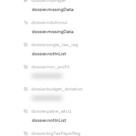
dossier.ndsPayer
dossier.missingData
dossier.ndsAnnul
dossier.missingData
dossier.single_tax_reg
dossier.notInList
dossier.non_profit
XXXXXXXXXX
dossier.budget_dotation
XXXXXXXXXX
dossier.palne_akciz
dossier.notInList
dossier.bigTaxPayerReg