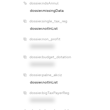
dossier.ndsAnnul
dossier.missingData
dossier.single_tax_reg
dossier.notInList
dossier.non_profit
XXXXXXXXXX
dossier.budget_dotation
XXXXXXXXXX
dossier.palne_akciz
dossier.notInList
dossier.bigTaxPayerReg
XXXXXXXXXX