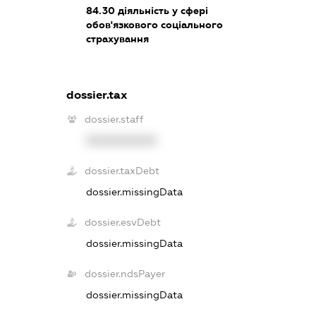
84.30
діяльність у сфері
обов'язкового соціального
страхування
dossier.tax
dossier.staff
XXXXXXXXXX
dossier.taxDebt
dossier.missingData
dossier.esvDebt
dossier.missingData
dossier.ndsPayer
dossier.missingData