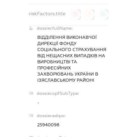
riskFactors.title
0
0
0
dossier.fullName:
ВІДДІЛЕННЯ ВИКОНАВЧОЇ
ДИРЕКЦІЇ ФОНДУ
СОЦІАЛЬНОГО СТРАХУВАННЯ
ВІД НЕЩАСНИХ ВИПАДКІВ НА
ВИРОБНИЦТВІ ТА
ПРОФЕСІЙНИХ
ЗАХВОРЮВАНЬ УКРАЇНИ В
ІЗЯСЛАВСЬКОМУ РАЙОНІ
dossier.opfSubType:
-
dossier.edrpo:
25940098