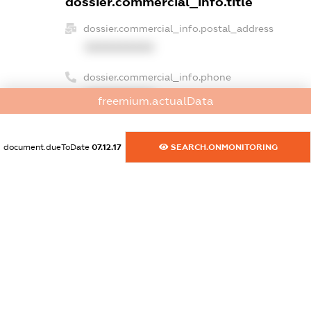
dossier.commercial_info.title
dossier.commercial_info.postal_address
XXXXXXXXXX
dossier.commercial_info.phone
XXXXXXXXXX
freemium.actualData
dossier.commercial_info.fax
XXXXXXXXXX
document.dueToDate
07.12.17
SEARCH.ONMONITORING
dossier.commercial_info.email
XXXXXXXXXX
dossier.commercial_info.website
XXXXXXXXXX
dossier.commercial_info.activity
XXXXXXXXXX