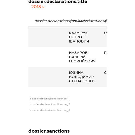
dossier.declarations.title
2018
dossier.declarations.pepName
dossier.declarations.personName
dossier.declarati
КАЗМІРУК
Страхові виплат
ПЕТРО
ІВАНОВИЧ
НАЗАРОВ
Пенсія
ВАЛЕРІЙ
ГЕОРГІЙОВИЧ
ЮЗИНА
Страхові виплат
ВОЛОДИМИР
СТЕПАНОВИЧ
dossier.declarations.license_1
dossier.declarations.license_2
dossier.declarations.license_3
dossier.sanctions