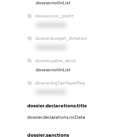
dossier.notInList
dossier.non_profit
XXXXXXXXXX
dossier.budget_dotation
XXXXXXXXXX
dossier.palne_akciz
dossier.notInList
dossier.bigTaxPayerReg
XXXXXXXXXX
dossier.declarations.title
dossier.declarations.noData
dossier.sanctions