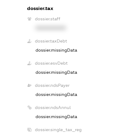
dossier.tax
dossier.staff
XXXXXXXXXX
dossier.taxDebt
dossier.missingData
dossier.esvDebt
dossier.missingData
dossier.ndsPayer
dossier.missingData
dossier.ndsAnnul
dossier.missingData
dossier.single_tax_reg