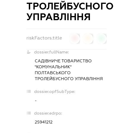
ТРОЛЕЙБУСНОГО
УПРАВЛІННЯ
riskFactors.title
0
0
0
dossier.fullName:
САДІВНИЧЕ ТОВАРИСТВО
"КОМУНАЛЬНИК"
ПОЛТАВСЬКОГО
ТРОЛЕЙБУСНОГО УПРАВЛІННЯ
dossier.opfSubType:
-
dossier.edrpo:
25941212