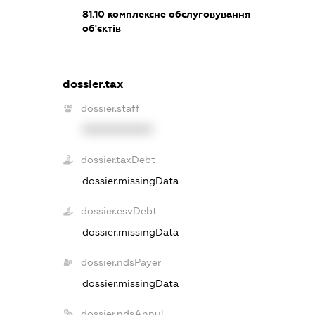
81.10
комплексне обслуговування
об'єктів
dossier.tax
dossier.staff
XXXXXXXXXX
dossier.taxDebt
dossier.missingData
dossier.esvDebt
dossier.missingData
dossier.ndsPayer
dossier.missingData
dossier.ndsAnnul