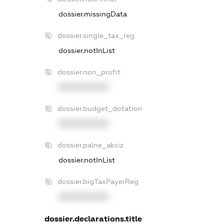
dossier.missingData
dossier.single_tax_reg
dossier.notInList
dossier.non_profit
XXXXXXXXXX
dossier.budget_dotation
XXXXXXXXXX
dossier.palne_akciz
dossier.notInList
dossier.bigTaxPayerReg
XXXXXXXXXX
dossier.declarations.title