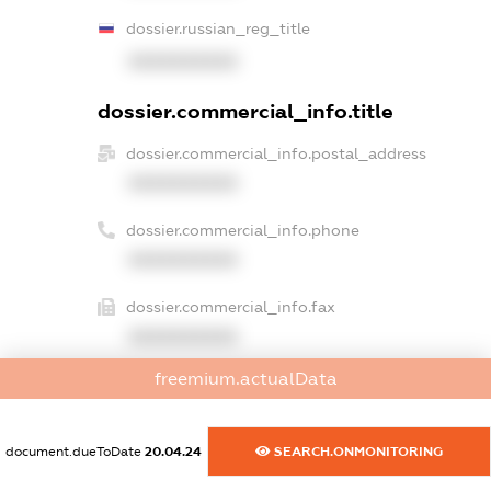
dossier.russian_reg_title
XXXXXXXXXX
dossier.commercial_info.title
dossier.commercial_info.postal_address
XXXXXXXXXX
dossier.commercial_info.phone
XXXXXXXXXX
dossier.commercial_info.fax
XXXXXXXXXX
freemium.actualData
dossier.commercial_info.email
XXXXXXXXXX
document.dueToDate
20.04.24
SEARCH.ONMONITORING
dossier.commercial_info.website
XXXXXXXXXX