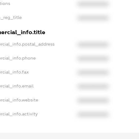
tions
XXXXXXXXXX
n_reg_title
XXXXXXXXXX
rcial_info.title
rcial_info.postal_address
XXXXXXXXXX
rcial_info.phone
XXXXXXXXXX
rcial_info.fax
XXXXXXXXXX
rcial_info.email
XXXXXXXXXX
rcial_info.website
XXXXXXXXXX
cial_info.activity
XXXXXXXXXX