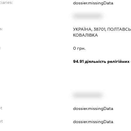
iaries:
dossier.missingData
XXXXXXXXXX
s:
УКРАЇНА, 38701, ПОЛТАВС
КОВАЛІВКА
:
0 грн.
94.91
діяльність релігійних
XXXXXXXXXX
bt
dossier.missingData
bt
dossier.missingData