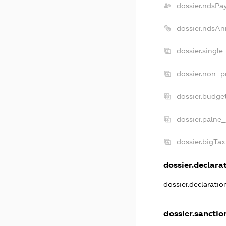
dossier.ndsPa
dossier.ndsAn
dossier.singl
dossier.non_p
dossier.budge
dossier.palne_
dossier.bigTa
dossier.declarat
dossier.declarati
dossier.sanctio