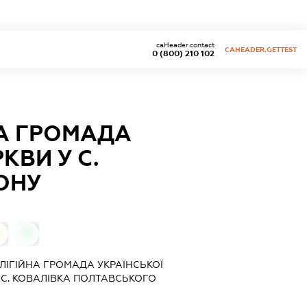
caHeader.contact
CAHEADER.GETTEST
0 (800) 210 102
НА ГРОМАДА
КВИ У С.
ОНУ
0
ЛІГІЙНА ГРОМАДА УКРАЇНСЬКОЇ
 С. КОВАЛІВКА ПОЛТАВСЬКОГО