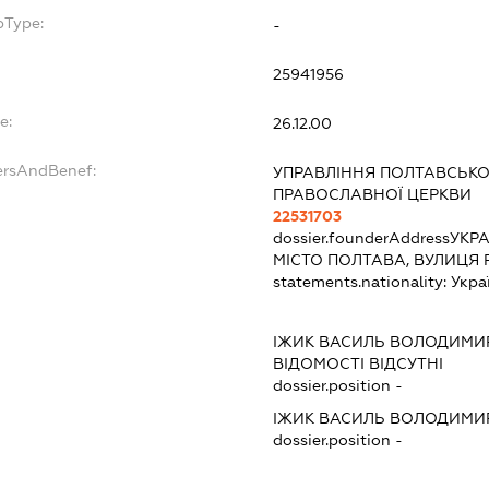
bType:
-
25941956
e:
26.12.00
ersAndBenef:
УПРАВЛІННЯ ПОЛТАВСЬКОЇ
ПРАВОСЛАВНОЇ ЦЕРКВИ
22531703
dossier.founderAddress
УКРА
МІСТО ПОЛТАВА, ВУЛИЦЯ 
statements.nationality:
Укра
ІЖИК ВАСИЛЬ ВОЛОДИМИ
ВІДОМОСТІ ВІДСУТНІ
dossier.position -
ІЖИК ВАСИЛЬ ВОЛОДИМИ
dossier.position -