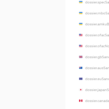
dossier.specS
dossier.rnboS
dossier.amkuB
dossier.ofacS
dossier.ofac
dossier.gbSan
dossier.ausSa
dossier.euSan
dossier.japan
dossier.canad