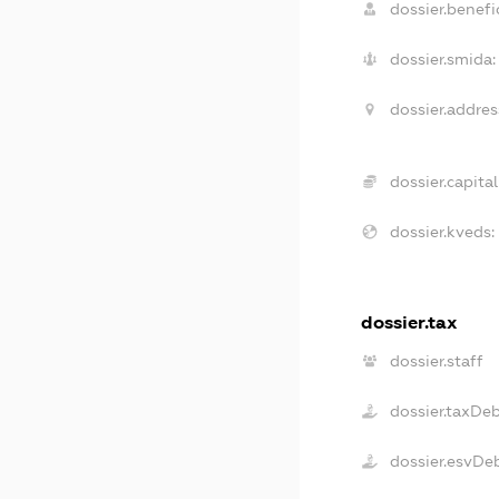
dossier.benefic
dossier.smida:
dossier.addres
dossier.capital
dossier.kveds:
dossier.tax
dossier.staff
dossier.taxDe
dossier.esvDe