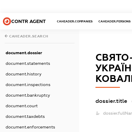
CONTR AGENT
CAHEADER.COMPANIES
CAHEADER.PERSONS
CAHEADER.SEARCH
document.dossier
СВЯТО
document.statements
УКРАЇН
document.history
КОВАЛ
document.inspections
document.bankruptcy
dossier.title
document.court
dossier.fullNa
document.taxdebts
document.enforcements