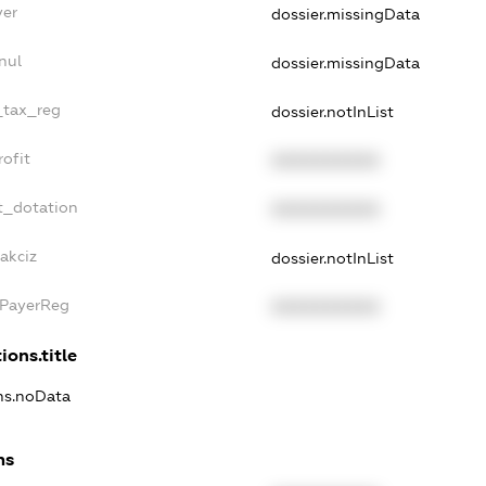
yer
dossier.missingData
nul
dossier.missingData
e_tax_reg
dossier.notInList
rofit
XXXXXXXXXX
t_dotation
XXXXXXXXXX
akciz
dossier.notInList
xPayerReg
XXXXXXXXXX
ions.title
ons.noData
ns