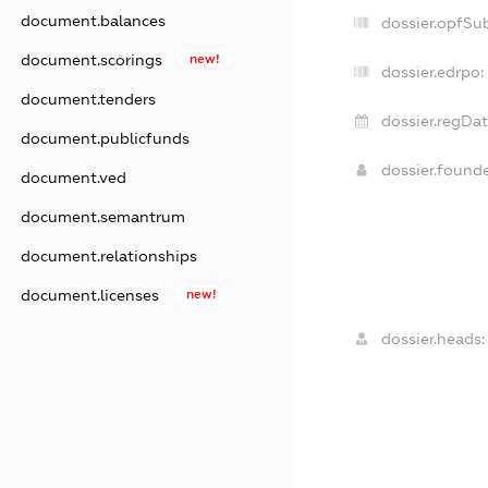
document.balances
dossier.opfSu
document.scorings
new!
dossier.edrpo:
document.tenders
dossier.regDat
document.publicfunds
dossier.found
document.ved
document.semantrum
document.relationships
document.licenses
new!
dossier.heads: