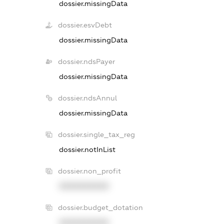
dossier.missingData
dossier.esvDebt
dossier.missingData
dossier.ndsPayer
dossier.missingData
dossier.ndsAnnul
dossier.missingData
dossier.single_tax_reg
dossier.notInList
dossier.non_profit
XXXXXXXXXX
dossier.budget_dotation
XXXXXXXXXX