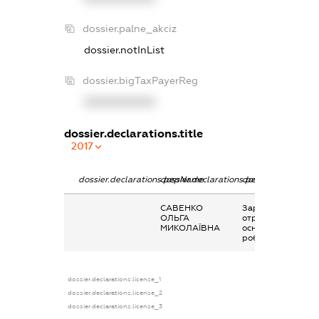
dossier.palne_akciz
dossier.notInList
dossier.bigTaxPayerReg
XXXXXXXXXX
dossier.declarations.title
2017
dossier.declarations.pepName
dossier.declarations.personName
dossier.declaratio
САВЕНКО
Заробітна плата
ОЛЬГА
отримана за
МИКОЛАЇВНА
основним місцем
роботи
dossier.declarations.license_1
dossier.declarations.license_2
dossier.declarations.license_3