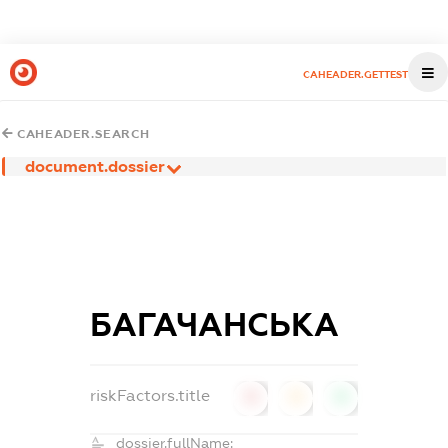
CAHEADER.GETTEST
CAHEADER.SEARCH
document.dossier
БАГАЧАНСЬКА
riskFactors.title
0
0
0
dossier.fullName: