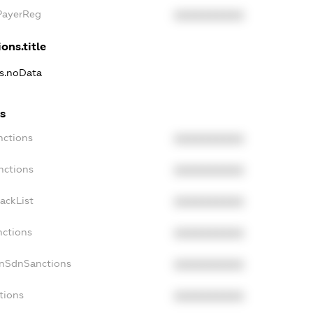
xPayerReg
XXXXXXXXXX
ons.title
ns.noData
ns
nctions
XXXXXXXXXX
nctions
XXXXXXXXXX
ackList
XXXXXXXXXX
nctions
XXXXXXXXXX
onSdnSanctions
XXXXXXXXXX
tions
XXXXXXXXXX