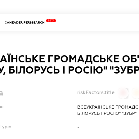
BETA
CAHEADER.PERSSEARCH
АЇНСЬКЕ ГРОМАДСЬКЕ ОБ
, БІЛОРУСЬ І РОСІЮ" "ЗУБР
riskFactors.title
0
0
me:
ВСЕУКРАЇНСЬКЕ ГРОМАДСЬ
БІЛОРУСЬ І РОСІЮ" "ЗУБР"
Type:
-