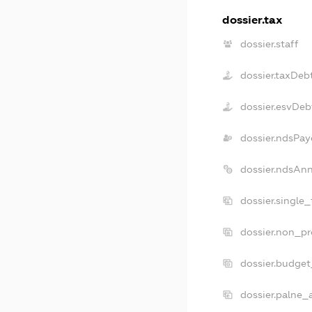
dossier.tax
dossier.staff
dossier.taxDeb
dossier.esvDeb
dossier.ndsPay
dossier.ndsAn
dossier.single
dossier.non_pr
dossier.budge
dossier.palne_