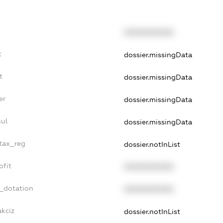
XXXXXXXXXX
t
dossier.missingData
t
dossier.missingData
er
dossier.missingData
nul
dossier.missingData
_tax_reg
dossier.notInList
ofit
XXXXXXXXXX
t_dotation
XXXXXXXXXX
akciz
dossier.notInList