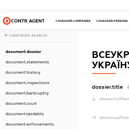
CONTR AGENT
CAHEADER.COMPANIES
CAHEADER.PERSONS
CAHEADER.SEARCH
document.dossier
ВСЕУКР
document.statements
УКРАЇНУ
document.history
document.inspections
dossier.title
document.bankruptcy
dossier.fullNa
document.court
document.taxdebts
dossier.opfSub
document.enforcements