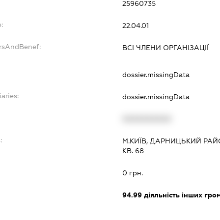
25960735
:
22.04.01
ersAndBenef:
ВСІ ЧЛЕНИ ОРГАНІЗАЦІЇ
dossier.missingData
aries:
dossier.missingData
XXXXXXXXXX
:
М.КИЇВ, ДАРНИЦЬКИЙ РАЙ
КВ. 68
0 грн.
94.99
діяльність інших грома