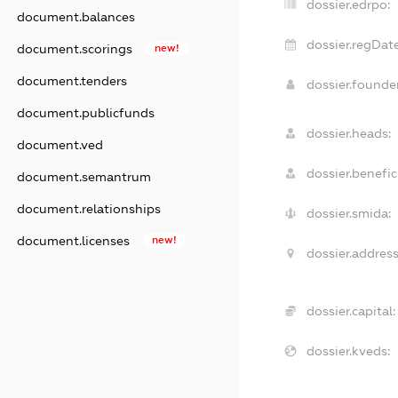
dossier.edrpo:
document.balances
dossier.regDate
document.scorings
new!
document.tenders
dossier.found
document.publicfunds
dossier.heads:
document.ved
dossier.benefici
document.semantrum
document.relationships
dossier.smida:
document.licenses
new!
dossier.address
dossier.capital:
dossier.kveds: