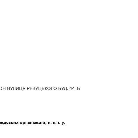
ОН ВУЛИЦЯ РЕВУЦЬКОГО БУД. 44-Б
дських організацій, н. в. і. у.