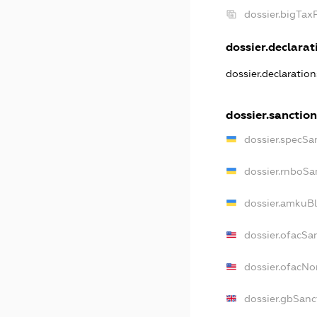
dossier.bigTa
dossier.declarati
dossier.declaratio
dossier.sanctio
dossier.specSa
dossier.rnboSa
dossier.amkuBl
dossier.ofacSa
dossier.ofacN
dossier.gbSanc