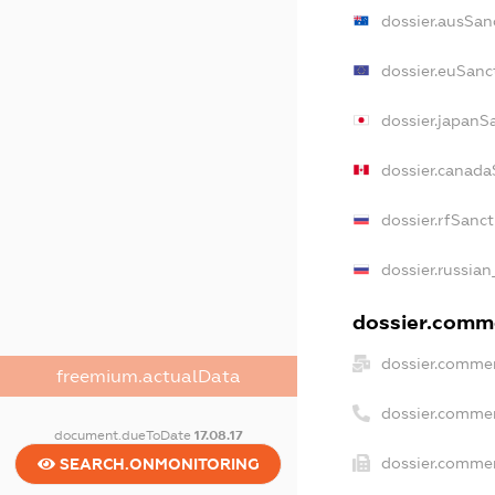
dossier.ausSan
dossier.euSanc
dossier.japanS
dossier.canada
dossier.rfSanc
dossier.russian
dossier.comme
dossier.commer
freemium.actualData
dossier.comme
document.dueToDate
17.08.17
dossier.commer
SEARCH.ONMONITORING