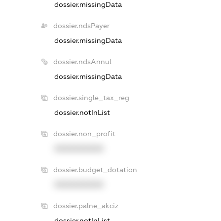
dossier.missingData
dossier.ndsPayer
dossier.missingData
dossier.ndsAnnul
dossier.missingData
dossier.single_tax_reg
dossier.notInList
dossier.non_profit
XXXXXXXXXX
dossier.budget_dotation
XXXXXXXXXX
dossier.palne_akciz
dossier.notInList