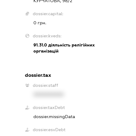
КУРЧАТОВА, 98/2
dossier.capital:
0 грн.
dossier.kveds:
91.31.0
діяльність релігійних
організацій
dossier.tax
dossier.staff
XXXXXXXXXX
dossier.taxDebt
dossier.missingData
dossier.esvDebt