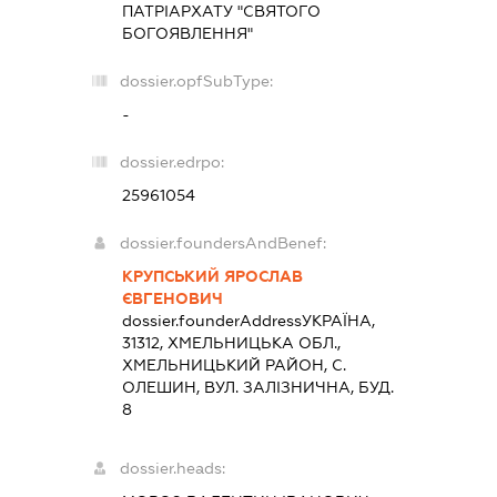
ПАТРІАРХАТУ "СВЯТОГО
БОГОЯВЛЕННЯ"
dossier.opfSubType:
-
dossier.edrpo:
25961054
dossier.foundersAndBenef:
КРУПСЬКИЙ ЯРОСЛАВ
ЄВГЕНОВИЧ
dossier.founderAddress
УКРАЇНА,
31312, ХМЕЛЬНИЦЬКА ОБЛ.,
ХМЕЛЬНИЦЬКИЙ РАЙОН, С.
ОЛЕШИН, ВУЛ. ЗАЛІЗНИЧНА, БУД.
8
dossier.heads: