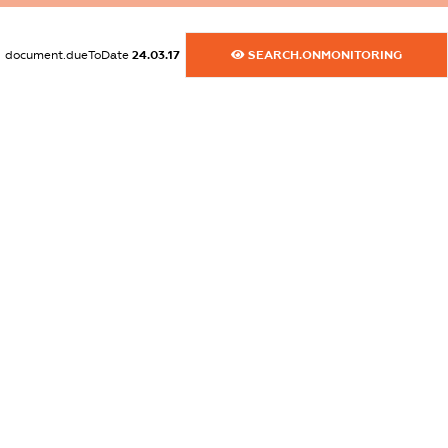
dossier.commercial_info.email
document.dueToDate
24.03.17
SEARCH.ONMONITORING
XXXXXXXXXX
dossier.commercial_info.website
XXXXXXXXXX
dossier.commercial_info.activity
XXXXXXXXXX
freemium.exampleText_1
freemium.exampleText_2
freemium.anonymousPerSearch2
FREEMIUM.DETAILS
FREEMIUM.REGISTER