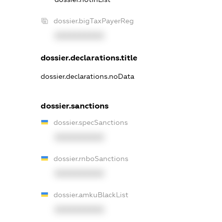
dossier.bigTaxPayerReg
XXXXXXXXXX
dossier.declarations.title
dossier.declarations.noData
dossier.sanctions
dossier.specSanctions
XXXXXXXXXX
dossier.rnboSanctions
XXXXXXXXXX
dossier.amkuBlackList
XXXXXXXXXX