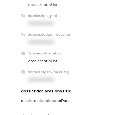
dossier.notInList
dossier.non_profit
XXXXXXXXXX
dossier.budget_dotation
XXXXXXXXXX
dossier.palne_akciz
dossier.notInList
dossier.bigTaxPayerReg
XXXXXXXXXX
dossier.declarations.title
dossier.declarations.noData