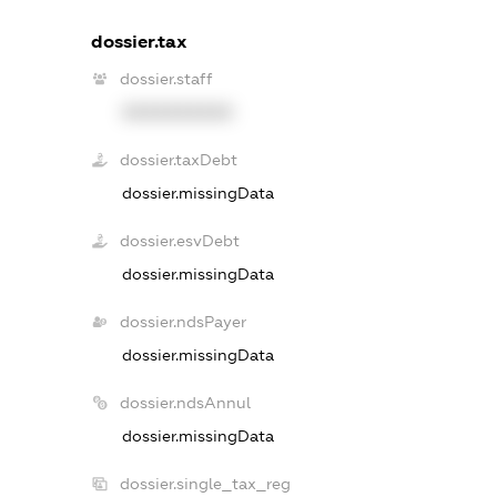
dossier.tax
dossier.staff
XXXXXXXXXX
dossier.taxDebt
dossier.missingData
dossier.esvDebt
dossier.missingData
dossier.ndsPayer
dossier.missingData
dossier.ndsAnnul
dossier.missingData
dossier.single_tax_reg