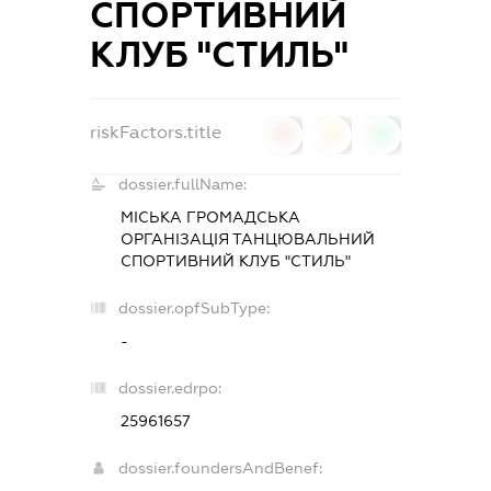
СПОРТИВНИЙ
КЛУБ "СТИЛЬ"
riskFactors.title
0
0
0
dossier.fullName:
МІСЬКА ГРОМАДСЬКА
ОРГАНІЗАЦІЯ ТАНЦЮВАЛЬНИЙ
СПОРТИВНИЙ КЛУБ "СТИЛЬ"
dossier.opfSubType:
-
dossier.edrpo:
25961657
dossier.foundersAndBenef: