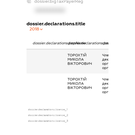
dossier.bigTaxPayerReg
XXXXXXXXXX
dossier.declarations.title
2018
dossier.declarations.pepName
dossier.declarations.personName
dossier.declaratio
ТОРОХТІЙ
Членство суб’єкта
МИКОЛА
декларування в
ВІКТОРОВИЧ
організаціях та їх
органах
ТОРОХТІЙ
Членство суб’єкта
МИКОЛА
декларування в
ВІКТОРОВИЧ
організаціях та їх
органах
dossier.declarations.license_1
dossier.declarations.license_2
dossier.declarations.license_3