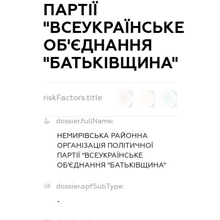
ПАРТІЇ
"ВСЕУКРАЇНСЬКЕ
ОБ'ЄДНАННЯ
"БАТЬКІВЩИНА"
riskFactors.title
0
0
0
dossier.fullName:
НЕМИРІВСЬКА РАЙОННА
ОРГАНІЗАЦІЯ ПОЛІТИЧНОЇ
ПАРТІЇ "ВСЕУКРАЇНСЬКЕ
ОБ'ЄДНАННЯ "БАТЬКІВЩИНА"
dossier.opfSubType:
-