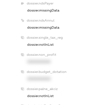
dossier.ndsPayer
dossier.missingData
dossier.ndsAnnul
dossier.missingData
dossier.single_tax_reg
dossier.notInList
dossier.non_profit
XXXXXXXXXX
dossier.budget_dotation
XXXXXXXXXX
dossier.palne_akciz
dossier.notInList