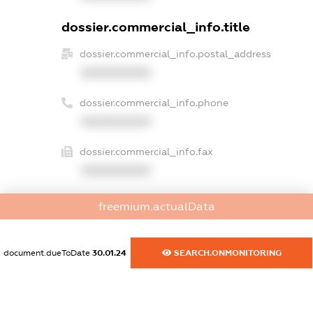
dossier.commercial_info.title
dossier.commercial_info.postal_address
XXXXXXXXXX
dossier.commercial_info.phone
XXXXXXXXXX
dossier.commercial_info.fax
XXXXXXXXXX
dossier.commercial_info.email
freemium.actualData
XXXXXXXXXX
dossier.commercial_info.website
document.dueToDate
30.01.24
SEARCH.ONMONITORING
XXXXXXXXXX
dossier.commercial_info.activity