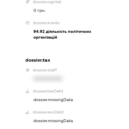
dossier.capital:
0 грн.
dossier.kveds:
94.92
діяльність політичних
організацій
dossier.tax
dossier.staff
XXXXXXXXXX
dossier.taxDebt
dossier.missingData
dossier.esvDebt
dossier.missingData