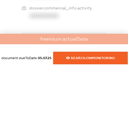
dossier.commercial_info.activity
XXXXXXXXXX
freemium.actualData
freemium.exampleText_1
freemium.exampleText_2
freemium.anonymousPerSearch2
document.dueToDate
05.07.25
SEARCH.ONMONITORING
FREEMIUM.DETAILS
FREEMIUM.REGISTER