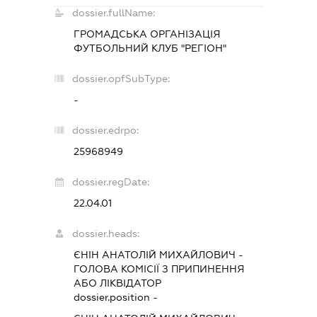
dossier.fullName:
ГРОМАДСЬКА ОРГАНІЗАЦІЯ
ФУТБОЛЬНИЙ КЛУБ "РЕГІОН"
dossier.opfSubType:
-
dossier.edrpo:
25968949
dossier.regDate:
22.04.01
dossier.heads:
ЄНІН АНАТОЛІЙ МИХАЙЛОВИЧ
-
ГОЛОВА КОМІСІЇ З ПРИПИНЕННЯ
АБО ЛІКВІДАТОР
dossier.position -