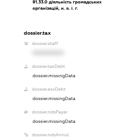
91.33.0
діяльність громадських
організацій, н. в. і. г.
dossier.tax
dossier.staff
XXXXXXXXXX
dossier.taxDebt
dossier.missingData
dossier.esvDebt
dossier.missingData
dossier.ndsPayer
dossier.missingData
dossier.ndsAnnul