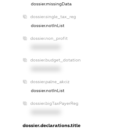
dossier.missingData
dossier.single_tax_reg
dossier.notInList
dossier.non_profit
XXXXXXXXXX
dossier.budget_dotation
XXXXXXXXXX
dossier.palne_akciz
dossier.notInList
dossier.bigTaxPayerReg
XXXXXXXXXX
dossier.declarations.title