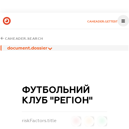
CAHEADER.GETTEST
CAHEADER.SEARCH
document.dossier
ФУТБОЛЬНИЙ
КЛУБ "РЕГІОН"
riskFactors.title
0
0
0