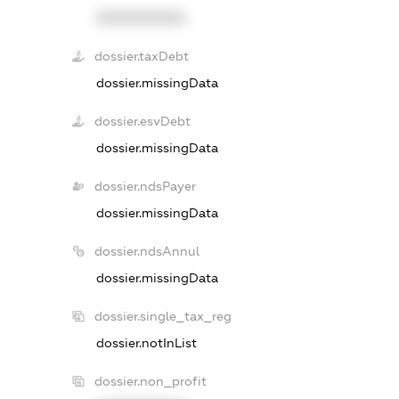
XXXXXXXXXX
dossier.taxDebt
dossier.missingData
dossier.esvDebt
dossier.missingData
dossier.ndsPayer
dossier.missingData
dossier.ndsAnnul
dossier.missingData
dossier.single_tax_reg
dossier.notInList
dossier.non_profit