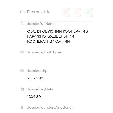
riskFactors.title
0
0
0
dossier.fullName:
ОБСЛУГОВУЮЧИЙ КООПЕРАТИВ
ГАРАЖНО-БУДІВЕЛЬНИЙ
КООПЕРАТИВ "ЮЖНИЙ"
dossier.opfSubType:
-
dossier.edrpo:
25973318
dossier.regDate:
17.04.80
dossier.foundersAndBenef: