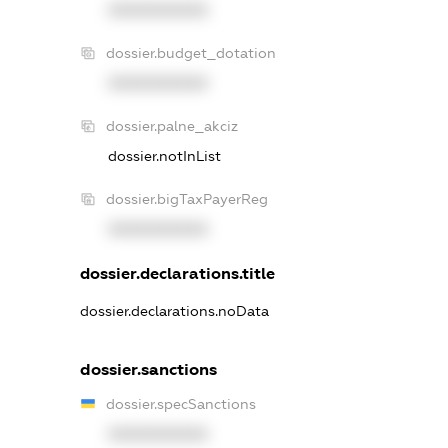
XXXXXXXXXX
dossier.budget_dotation
XXXXXXXXXX
dossier.palne_akciz
dossier.notInList
dossier.bigTaxPayerReg
XXXXXXXXXX
dossier.declarations.title
dossier.declarations.noData
dossier.sanctions
dossier.specSanctions
XXXXXXXXXX