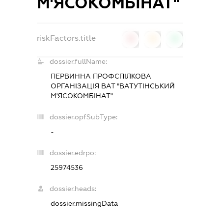
М'ЯСОКОМБІНАТ"
riskFactors.title
0
0
0
dossier.fullName:
ПЕРВИННА ПРОФСПІЛКОВА
ОРГАНІЗАЦІЯ ВАТ "ВАТУТІНСЬКИЙ
М'ЯСОКОМБІНАТ"
dossier.opfSubType:
-
dossier.edrpo:
25974536
dossier.heads:
dossier.missingData