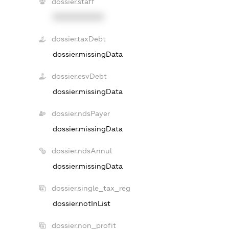
dossier.staff
XXXXXXXXXX
dossier.taxDebt
dossier.missingData
dossier.esvDebt
dossier.missingData
dossier.ndsPayer
dossier.missingData
dossier.ndsAnnul
dossier.missingData
dossier.single_tax_reg
dossier.notInList
dossier.non_profit