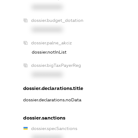
XXXXXXXXXX
dossier.budget_dotation
XXXXXXXXXX
dossier.palne_akciz
dossier.notInList
dossier.bigTaxPayerReg
XXXXXXXXXX
dossier.declarations.title
dossier.declarations.noData
dossier.sanctions
dossier.specSanctions
XXXXXXXXXX