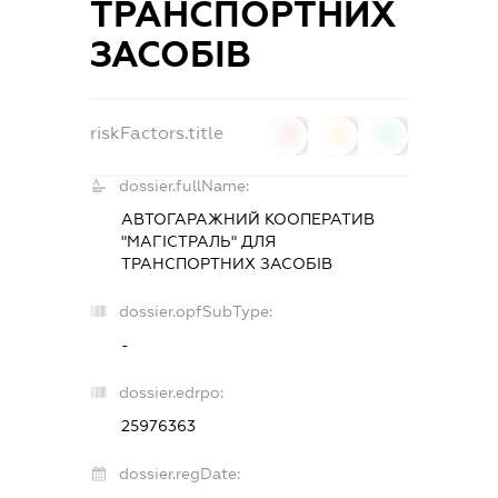
ТРАНСПОРТНИХ
ЗАСОБІВ
riskFactors.title
0
0
0
dossier.fullName:
АВТОГАРАЖНИЙ КООПЕРАТИВ
"МАГІСТРАЛЬ" ДЛЯ
ТРАНСПОРТНИХ ЗАСОБІВ
dossier.opfSubType:
-
dossier.edrpo:
25976363
dossier.regDate: