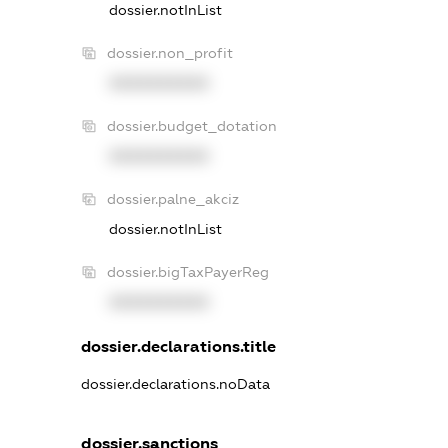
dossier.notInList
dossier.non_profit
XXXXXXXXXX
dossier.budget_dotation
XXXXXXXXXX
dossier.palne_akciz
dossier.notInList
dossier.bigTaxPayerReg
XXXXXXXXXX
dossier.declarations.title
dossier.declarations.noData
dossier.sanctions