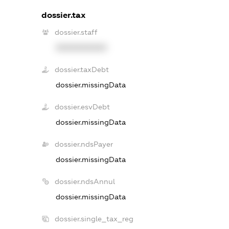
dossier.tax
dossier.staff
XXXXXXXXXX
dossier.taxDebt
dossier.missingData
dossier.esvDebt
dossier.missingData
dossier.ndsPayer
dossier.missingData
dossier.ndsAnnul
dossier.missingData
dossier.single_tax_reg