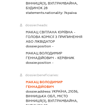
ВІННИЦЯ(З), ВУЛ.ТРАМВАЙНА,
БУДИНОК 28
statements.nationality:
Україна
dossier.heads:
МАКАЦ СВІТЛАНА ЮРІЇВНА
-
ГОЛОВА КОМІСІЇ З ПРИПИНЕННЯ
АБО ЛІКВІДАТОР
dossier.position -
МАКАЦ ВОЛОДИМИР
ГЕННАДІЙОВИЧ
-
КЕРІВНИК
dossier.position -
dossier.beneficiaries:
МАКАЦ ВОЛОДИМИР
ГЕННАДІЙОВИЧ
dossier.address:
УКРАЇНА, 21036,
ВІННИЦЬКА ОБЛ., МІСТО
ВІННИЦЯ(З), ВУЛ.ТРАМВАЙНА,