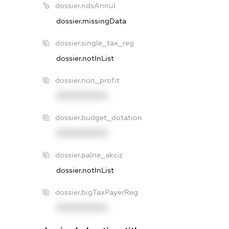
dossier.ndsAnnul
dossier.missingData
dossier.single_tax_reg
dossier.notInList
dossier.non_profit
XXXXXXXXXX
dossier.budget_dotation
XXXXXXXXXX
dossier.palne_akciz
dossier.notInList
dossier.bigTaxPayerReg
XXXXXXXXXX