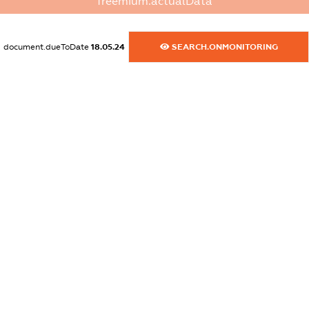
freemium.actualData
XXXXXXXXXX
dossier.commercial_info.activity
document.dueToDate
18.05.24
SEARCH.ONMONITORING
XXXXXXXXXX
freemium.exampleText_1
freemium.exampleText_2
freemium.anonymousPerSearch2
FREEMIUM.DETAILS
FREEMIUM.REGISTER