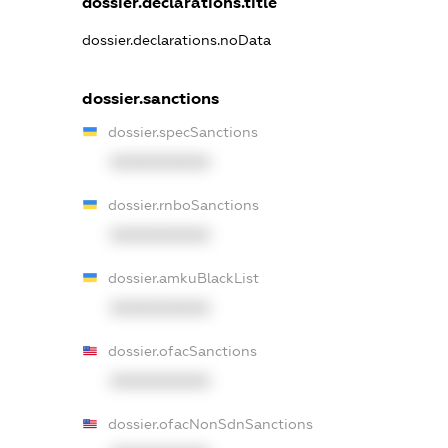
dossier.declarations.title
dossier.declarations.noData
dossier.sanctions
dossier.specSanctions
XXXXXXXXXX
dossier.rnboSanctions
XXXXXXXXXX
dossier.amkuBlackList
XXXXXXXXXX
dossier.ofacSanctions
XXXXXXXXXX
dossier.ofacNonSdnSanctions