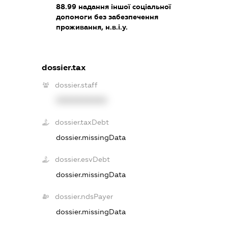
88.99
надання іншої соціальної
допомоги без забезпечення
проживання, н.в.і.у.
dossier.tax
dossier.staff
XXXXXXXXXX
dossier.taxDebt
dossier.missingData
dossier.esvDebt
dossier.missingData
dossier.ndsPayer
dossier.missingData