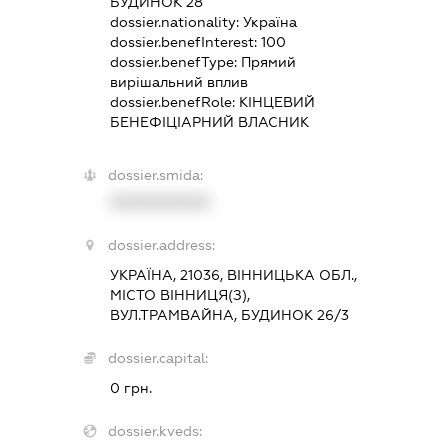
БУДИНОК 28
dossier.nationality:
Україна
dossier.benefInterest:
100
dossier.benefType:
Прямий
вирішальний вплив
dossier.benefRole:
КІНЦЕВИЙ
БЕНЕФІЦІАРНИЙ ВЛАСНИК
dossier.smida:
XXXXXXXXXX
dossier.address:
УКРАЇНА, 21036, ВІННИЦЬКА ОБЛ.,
МІСТО ВІННИЦЯ(З),
ВУЛ.ТРАМВАЙНА, БУДИНОК 26/3
dossier.capital:
0 грн.
dossier.kveds: