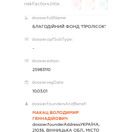
riskFactors.title
0
0
0
dossier.fullName:
БЛАГОДІЙНИЙ ФОНД "ПРОЛІСОК"
dossier.opfSubType:
-
dossier.edrpo:
25983110
dossier.regDate:
10.03.01
dossier.foundersAndBenef:
МАКАЦ ВОЛОДИМИР
ГЕННАДІЙОВИЧ
dossier.founderAddress
УКРАЇНА,
21036, ВІННИЦЬКА ОБЛ., МІСТО