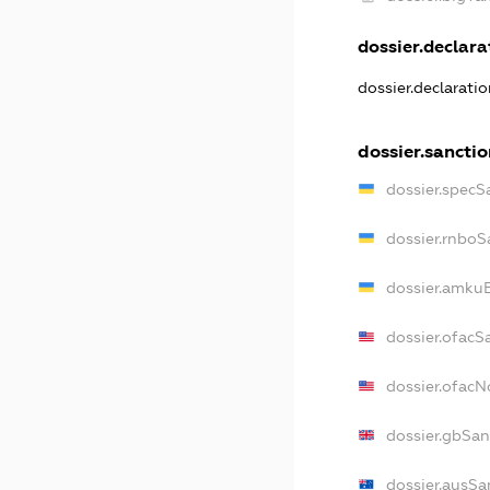
dossier.declarat
dossier.declarati
dossier.sancti
dossier.specS
dossier.rnboS
dossier.amkuB
dossier.ofacS
dossier.ofac
dossier.gbSan
dossier.ausSa