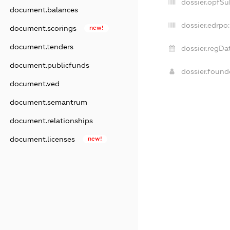
dossier.opfSu
document.balances
dossier.edrpo:
document.scorings
new!
document.tenders
dossier.regDa
document.publicfunds
dossier.foun
document.ved
document.semantrum
document.relationships
document.licenses
new!