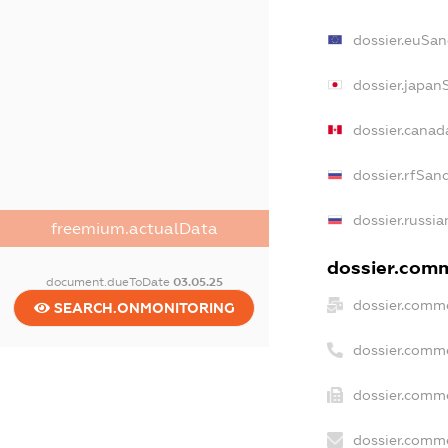
dossier.euSan
dossier.japan
dossier.cana
dossier.rfSan
dossier.russia
freemium.actualData
dossier.comm
document.dueToDate
03.05.25
dossier.comme
SEARCH.ONMONITORING
dossier.comm
dossier.comme
dossier.comme