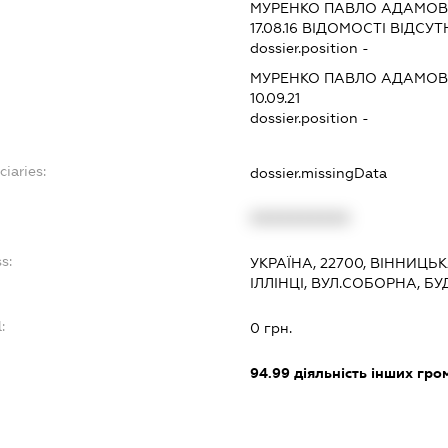
:
МУРЕНКО ПАВЛО АДАМО
17.08.16
ВІДОМОСТІ ВІДСУТ
dossier.position -
МУРЕНКО ПАВЛО АДАМО
10.09.21
dossier.position -
ciaries:
dossier.missingData
:
XXXXXXXXXX
s:
УКРАЇНА, 22700, ВІННИЦЬК
ІЛЛІНЦІ, ВУЛ.СОБОРНА, БУ
:
0 грн.
94.99
діяльність інших грома