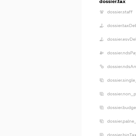
dossier.tax
dossier.staff
dossier.taxDe
dossier.esvDe
dossier.ndsPa
dossier.ndsA
dossier.singl
dossier.non_p
dossier.budg
dossier.palne
dossier.bigT