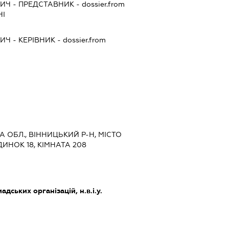
ВИЧ
-
ПРЕДСТАВНИК
- dossier.from
НІ
ВИЧ
-
КЕРІВНИК
- dossier.from
А ОБЛ., ВІННИЦЬКИЙ Р-Н, МІСТО
ДИНОК 18, КІМНАТА 208
дських організацій, н.в.і.у.