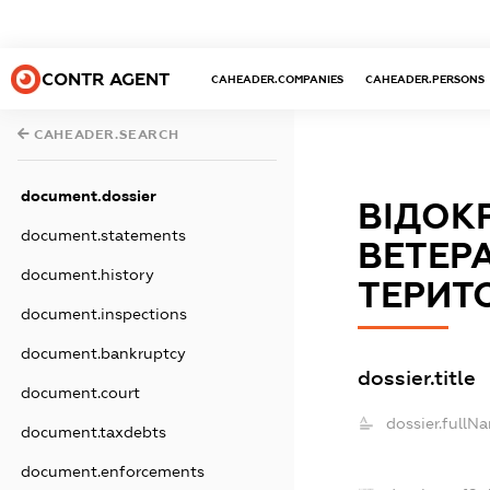
CONTR AGENT
CAHEADER.COMPANIES
CAHEADER.PERSONS
CAHEADER.SEARCH
document.dossier
ВІДОКР
document.statements
ВЕТЕРА
document.history
ТЕРИТ
document.inspections
document.bankruptcy
dossier.title
document.court
dossier.fullN
document.taxdebts
document.enforcements