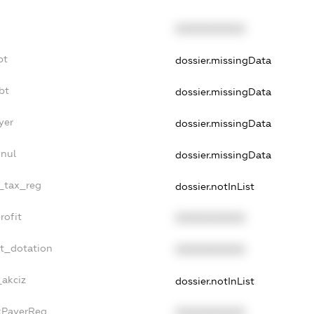
XXXXXXXXXX
bt
dossier.missingData
bt
dossier.missingData
yer
dossier.missingData
nnul
dossier.missingData
e_tax_reg
dossier.notInList
rofit
XXXXXXXXXX
et_dotation
XXXXXXXXXX
_akciz
dossier.notInList
axPayerReg
XXXXXXXXXX