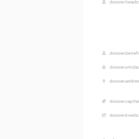
dossier.heads
dossier.benefi
dossier.smida
dossier.addres
dossier.capital
dossier.kveds: