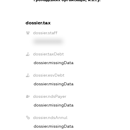
dossier.tax
dossier.staff
XXXXXXXXXX
dossier.taxDebt
dossier.missingData
dossier.esvDebt
dossier.missingData
dossier.ndsPayer
dossier.missingData
dossier.ndsAnnul
dossier.missingData