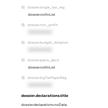
dossier.single_tax_reg
dossier.notInList
dossier.non_profit
XXXXXXXXXX
dossier.budget_dotation
XXXXXXXXXX
dossier.palne_akciz
dossier.notInList
dossier.bigTaxPayerReg
XXXXXXXXXX
dossier.declarations.title
dossier.declarations.noData