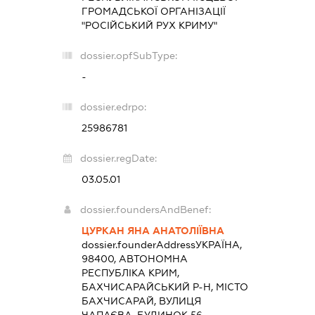
ГРОМАДСЬКОЇ ОРГАНІЗАЦІЇ
"РОСІЙСЬКИЙ РУХ КРИМУ"
dossier.opfSubType:
-
dossier.edrpo:
25986781
dossier.regDate:
03.05.01
dossier.foundersAndBenef:
ЦУРКАН ЯНА АНАТОЛІЇВНА
dossier.founderAddress
УКРАЇНА,
98400, АВТОНОМНА
РЕСПУБЛІКА КРИМ,
БАХЧИСАРАЙСЬКИЙ Р-Н, МІСТО
БАХЧИСАРАЙ, ВУЛИЦЯ