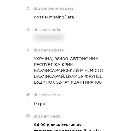
dossier.beneficiaries:
dossier.missingData
dossier.smida:
XXXXXXXXXX
dossier.address:
УКРАЇНА, 98400, АВТОНОМНА
РЕСПУБЛІКА КРИМ,
БАХЧИСАРАЙСЬКИЙ Р-Н, МІСТО
БАХЧИСАРАЙ, ВУЛИЦЯ ФРУНЗЕ,
БУДИНОК 52-"А", КВАРТИРА 106
dossier.capital:
0 грн.
dossier.kveds:
94.99
діяльність інших
громадських організацій, н.в.і.у.