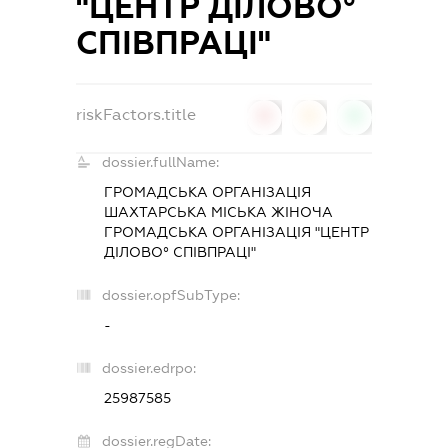
"ЦЕНТР ДІЛОВО°
СПІВПРАЦІ"
riskFactors.title
0
0
0
dossier.fullName:
ГРОМАДСЬКА ОРГАНІЗАЦІЯ
ШАХТАРСЬКА МІСЬКА ЖІНОЧА
ГРОМАДСЬКА ОРГАНІЗАЦІЯ "ЦЕНТР
ДІЛОВО° СПІВПРАЦІ"
dossier.opfSubType:
-
dossier.edrpo:
25987585
dossier.regDate: