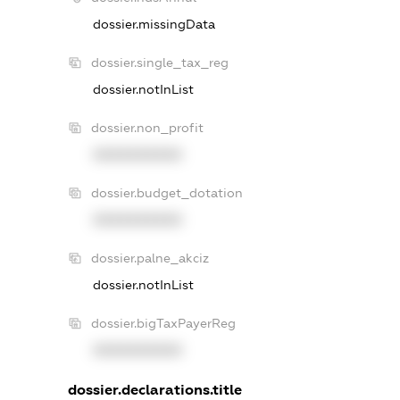
dossier.missingData
dossier.single_tax_reg
dossier.notInList
dossier.non_profit
XXXXXXXXXX
dossier.budget_dotation
XXXXXXXXXX
dossier.palne_akciz
dossier.notInList
dossier.bigTaxPayerReg
XXXXXXXXXX
dossier.declarations.title