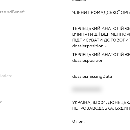
ersAndBenef:
ЧЛЕНИ ГРОМАДСЬКОЇ ОРГА
ТЕРЛЕЦЬКИЙ АНАТОЛІЙ Є
ВЧИНЯТИ ДІЇ ВІД ІМЕНІ Ю
ПІДПИСУВАТИ ДОГОВОРИ 
dossier.position -
ТЕРЛЕЦЬКИЙ АНАТОЛІЙ Є
dossier.position -
iaries:
dossier.missingData
XXXXXXXXXX
:
УКРАЇНА, 83004, ДОНЕЦЬК
ПЕТРОЗАВОДСЬКА, БУДИНО
0 грн.