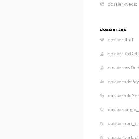
dossier.kveds:
dossier.tax
dossier.staff
dossier.taxDeb
dossier.esvDeb
dossier.ndsPay
dossier.ndsAn
dossier.single
dossier.non_pr
dossier.budge