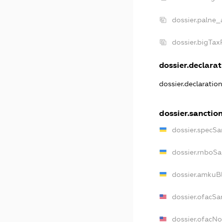
dossier.palne_
dossier.bigTa
dossier.declarat
dossier.declaratio
dossier.sanctio
dossier.specSa
dossier.rnboSa
dossier.amkuBl
dossier.ofacSa
dossier.ofacN