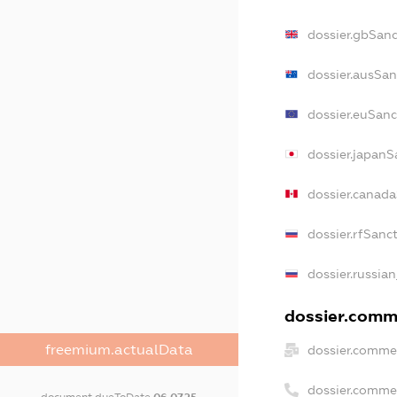
dossier.gbSanc
dossier.ausSan
dossier.euSanc
dossier.japanS
dossier.canad
dossier.rfSanc
dossier.russian
dossier.comme
freemium.actualData
dossier.commer
dossier.comme
document.dueToDate
06.07.25