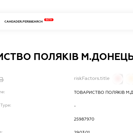
BETA
CAHEADER.PERSSEARCH
ИСТВО ПОЛЯКІВ М.ДОНЕЦ
riskFactors.title
0
0
me:
ТОВАРИСТВО ПОЛЯКІВ М.
bType:
-
25987970
e:
29.03.01