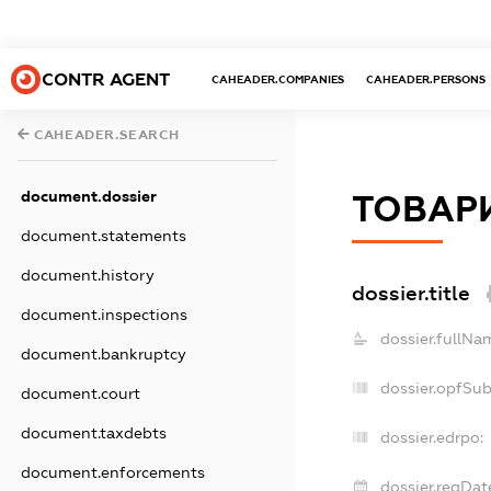
CONTR AGENT
CAHEADER.COMPANIES
CAHEADER.PERSONS
CAHEADER.SEARCH
document.dossier
ТОВАР
document.statements
document.history
dossier.title
document.inspections
dossier.fullNa
document.bankruptcy
dossier.opfSu
document.court
document.taxdebts
dossier.edrpo:
document.enforcements
dossier.regDat