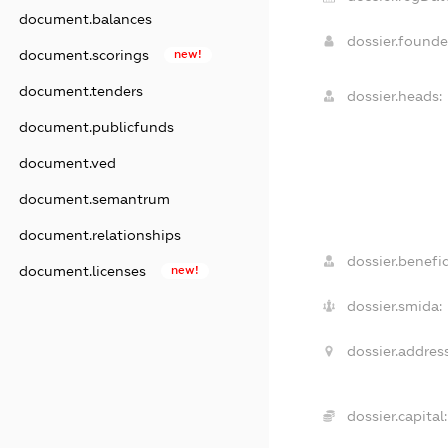
document.balances
dossier.found
document.scorings
new!
document.tenders
dossier.heads:
document.publicfunds
document.ved
document.semantrum
document.relationships
dossier.benefic
document.licenses
new!
dossier.smida:
dossier.address
dossier.capital: