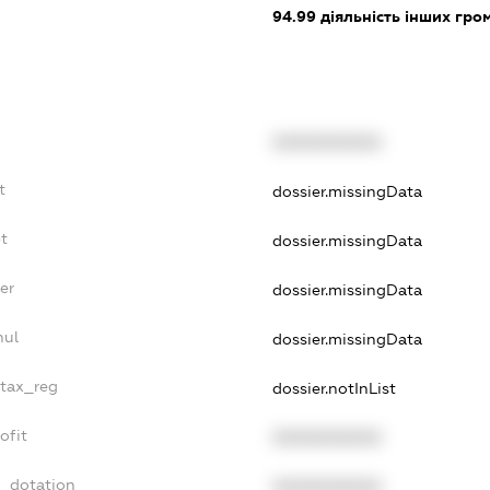
94.99
діяльність інших грома
XXXXXXXXXX
t
dossier.missingData
t
dossier.missingData
er
dossier.missingData
nul
dossier.missingData
_tax_reg
dossier.notInList
ofit
XXXXXXXXXX
t_dotation
XXXXXXXXXX