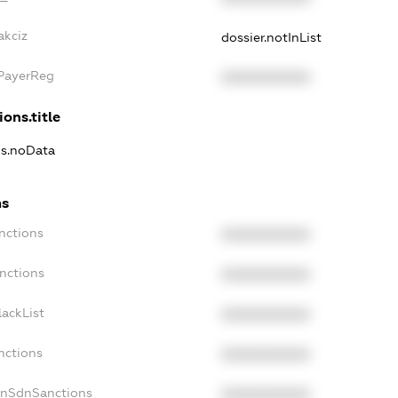
akciz
dossier.notInList
xPayerReg
XXXXXXXXXX
ions.title
ns.noData
ns
nctions
XXXXXXXXXX
nctions
XXXXXXXXXX
ackList
XXXXXXXXXX
nctions
XXXXXXXXXX
onSdnSanctions
XXXXXXXXXX