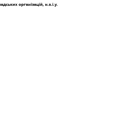
дських організацій, н.в.і.у.