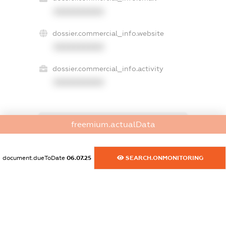
XXXXXXXXXX
dossier.commercial_info.website
XXXXXXXXXX
dossier.commercial_info.activity
XXXXXXXXXX
freemium.actualData
freemium.exampleText_1
freemium.exampleText_2
freemium.anonymousPerSearch2
document.dueToDate
06.07.25
SEARCH.ONMONITORING
FREEMIUM.DETAILS
FREEMIUM.REGISTER