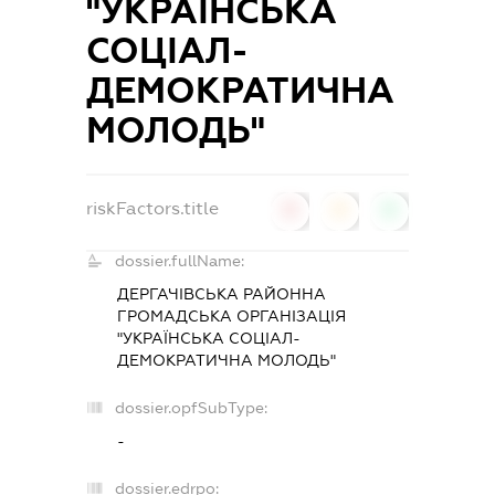
"УКРАЇНСЬКА
СОЦІАЛ-
ДЕМОКРАТИЧНА
МОЛОДЬ"
riskFactors.title
0
0
0
dossier.fullName:
ДЕРГАЧІВСЬКА РАЙОННА
ГРОМАДСЬКА ОРГАНІЗАЦІЯ
"УКРАЇНСЬКА СОЦІАЛ-
ДЕМОКРАТИЧНА МОЛОДЬ"
dossier.opfSubType:
-
dossier.edrpo: