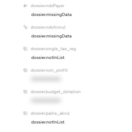
dossier.ndsPayer
dossier.missingData
dossier.ndsAnnul
dossier.missingData
dossier.single_tax_reg
dossier.notInList
dossier.non_profit
XXXXXXXXXX
dossier.budget_dotation
XXXXXXXXXX
dossier.palne_akciz
dossier.notInList