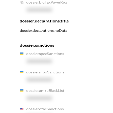
dossier.bigTaxPayerReg
XXXXXXXXXX
dossier.declarations.title
dossier.declarations.noData
dossier.sanctions
dossier.specSanctions
XXXXXXXXXX
dossier.rnboSanctions
XXXXXXXXXX
dossier.amkuBlackList
XXXXXXXXXX
dossier.ofacSanctions