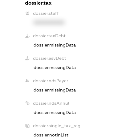
dossier.tax
dossier.staff
XXXXXXXXXX
dossier.taxDebt
dossier.missingData
dossier.esvDebt
dossier.missingData
dossier.ndsPayer
dossier.missingData
dossier.ndsAnnul
dossier.missingData
dossier.single_tax_reg
dossier.notInList