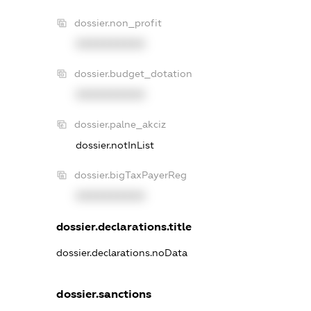
dossier.non_profit
XXXXXXXXXX
dossier.budget_dotation
XXXXXXXXXX
dossier.palne_akciz
dossier.notInList
dossier.bigTaxPayerReg
XXXXXXXXXX
dossier.declarations.title
dossier.declarations.noData
dossier.sanctions