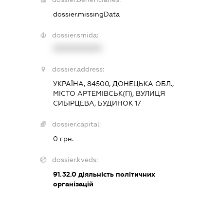
dossier.missingData
dossier.smida:
XXXXXXXXXX
dossier.address:
УКРАЇНА, 84500, ДОНЕЦЬКА ОБЛ.,
МІСТО АРТЕМІВСЬК(П), ВУЛИЦЯ
СИБІРЦЕВА, БУДИНОК 17
dossier.capital:
0 грн.
dossier.kveds:
91.32.0
діяльність політичних
організацій