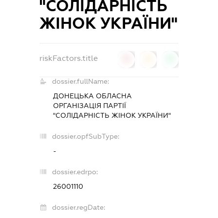
"СОЛІДАРНІСТЬ
ЖІНОК УКРАЇНИ"
riskFactors.title
0
0
0
dossier.fullName:
ДОНЕЦЬКА ОБЛАСНА
ОРГАНІЗАЦІЯ ПАРТІЇ
"СОЛІДАРНІСТЬ ЖІНОК УКРАЇНИ"
dossier.opfSubType:
-
dossier.edrpo:
26001110
dossier.regDate: