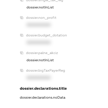
dossier.notInList
dossier.non_profit
XXXXXXXXXX
dossier.budget_dotation
XXXXXXXXXX
dossier.palne_akciz
dossier.notInList
dossier.bigTaxPayerReg
XXXXXXXXXX
dossier.declarations.title
dossier.declarations.noData