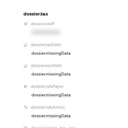
dossier.tax
dossier.staff
XXXXXXXXXX
dossier.taxDebt
dossier.missingData
dossier.esvDebt
dossier.missingData
dossier.ndsPayer
dossier.missingData
dossier.ndsAnnul
dossier.missingData
dossier.single_tax_reg