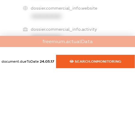
dossier.commercial_info.website
XXXXXXXXXX
dossier.commercial_info.activity
XXXXXXXXXX
freemium.actualData
document.dueToDate
24.03.17
SEARCH.ONMONITORING
freemium.exampleText_1
freemium.exampleText_2
freemium.anonymousPerSearch2
FREEMIUM.DETAILS
FREEMIUM.REGISTER