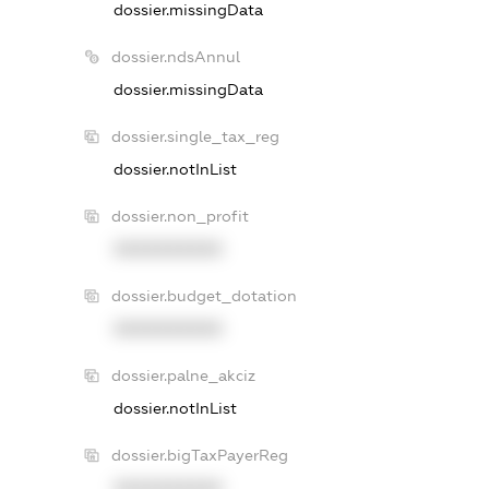
dossier.missingData
dossier.ndsAnnul
dossier.missingData
dossier.single_tax_reg
dossier.notInList
dossier.non_profit
XXXXXXXXXX
dossier.budget_dotation
XXXXXXXXXX
dossier.palne_akciz
dossier.notInList
dossier.bigTaxPayerReg
XXXXXXXXXX