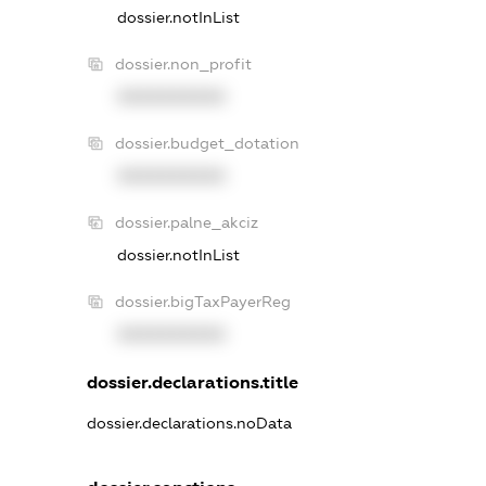
dossier.notInList
dossier.non_profit
XXXXXXXXXX
dossier.budget_dotation
XXXXXXXXXX
dossier.palne_akciz
dossier.notInList
dossier.bigTaxPayerReg
XXXXXXXXXX
dossier.declarations.title
dossier.declarations.noData