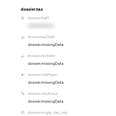
dossier.tax
dossier.staff
XXXXXXXXXX
dossier.taxDebt
dossier.missingData
dossier.esvDebt
dossier.missingData
dossier.ndsPayer
dossier.missingData
dossier.ndsAnnul
dossier.missingData
dossier.single_tax_reg