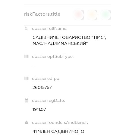
riskFactors.title
0
0
0
dossier.fullName:
САДІВНИЧЕ ТОВАРИСТВО "ТІМС",
МАС."НАДЛИМАНСЬКИЙ"
dossier.opfSubType:
-
dossier.edrpo:
26015757
dossier.regDate:
19.11.07
dossier.foundersAndBenef:
41 ЧЛЕН САДІВНИЧОГО