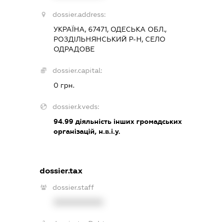
dossier.address:
УКРАЇНА, 67471, ОДЕСЬКА ОБЛ.,
РОЗДІЛЬНЯНСЬКИЙ Р-Н, СЕЛО
ОДРАДОВЕ
dossier.capital:
0 грн.
dossier.kveds:
94.99
діяльність інших громадських
організацій, н.в.і.у.
dossier.tax
dossier.staff
XXXXXXXXXX