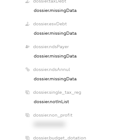
dossier.taxDebt
dossier.missingData
dossier.esvDebt
dossier.missingData
dossier.ndsPayer
dossier.missingData
dossier.ndsAnnul
dossier.missingData
dossier.single_tax_reg
dossier.notInList
dossier.non_profit
XXXXXXXXXX
dossier.budget_dotation