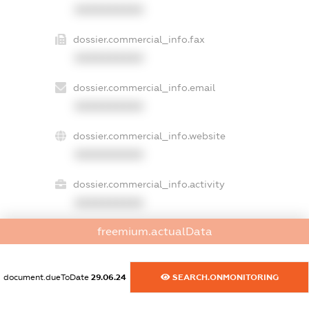
XXXXXXXXXX
dossier.commercial_info.fax
XXXXXXXXXX
dossier.commercial_info.email
XXXXXXXXXX
dossier.commercial_info.website
XXXXXXXXXX
dossier.commercial_info.activity
XXXXXXXXXX
freemium.actualData
freemium.exampleText_1
freemium.exampleText_2
document.dueToDate
29.06.24
SEARCH.ONMONITORING
freemium.anonymousPerSearch2