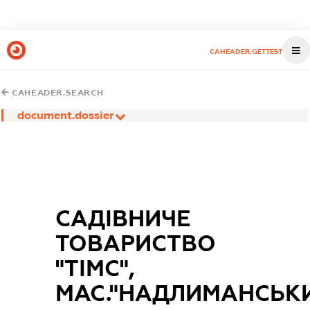
CAHEADER.GETTEST
CAHEADER.SEARCH
document.dossier
САДІВНИЧЕ
ТОВАРИСТВО
"ТІМС",
МАС."НАДЛИМАНСЬК