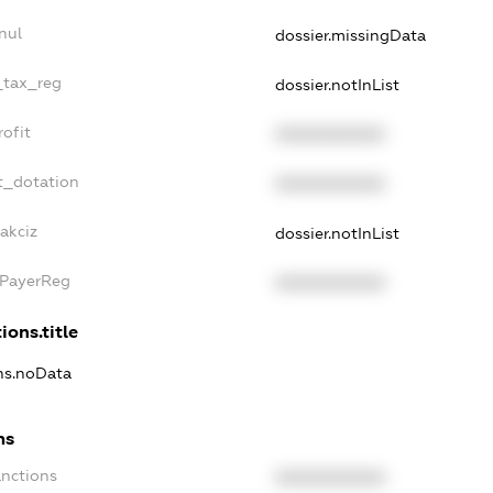
nul
dossier.missingData
e_tax_reg
dossier.notInList
rofit
XXXXXXXXXX
t_dotation
XXXXXXXXXX
akciz
dossier.notInList
xPayerReg
XXXXXXXXXX
ions.title
ons.noData
ns
anctions
XXXXXXXXXX