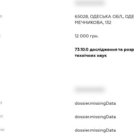
XXXXXXXXXX
s:
65028, ОДЕСЬКА ОБЛ., О
МЕЧНИКОВА, 132
:
12 000 грн.
73.10.0
дослідження та розр
технічних наук
XXXXXXXXXX
bt
dossier.missingData
bt
dossier.missingData
yer
dossier.missingData