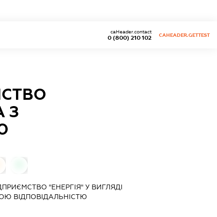
caHeader.contact
CAHEADER.GETTEST
0 (800) 210 102
МСТВО
А З
Ю
0
ПРИЄМСТВО "ЕНЕРГІЯ" У ВИГЛЯДІ
ОЮ ВІДПОВІДАЛЬНІСТЮ