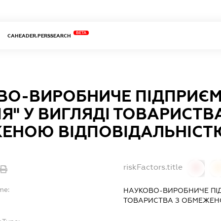
BETA
CAHEADER.PERSSEARCH
ВО-ВИРОБНИЧЕ ПІДПРИЄ
ІЯ" У ВИГЛЯДІ ТОВАРИСТВ
ЕНОЮ ВІДПОВІДАЛЬНІСТ
riskFactors.title
0
0
me:
НАУКОВО-ВИРОБНИЧЕ ПІД
ТОВАРИСТВА З ОБМЕЖЕН