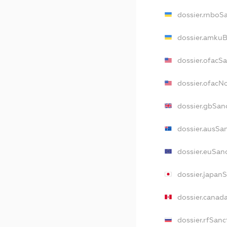
dossier.rnboS
dossier.amkuB
dossier.ofacS
dossier.ofac
dossier.gbSan
dossier.ausSa
dossier.euSan
dossier.japan
dossier.canad
dossier.rfSanc