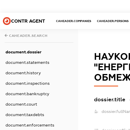
CONTR AGENT
CAHEADER.COMPANIES
CAHEADER.PERSONS
CAHEADER.SEARCH
document.dossier
НАУКО
document.statements
"ЕНЕРГ
document.history
ОБМЕЖ
document.inspections
document.bankruptcy
dossier.title
document.court
dossier.fullNa
document.taxdebts
document.enforcements