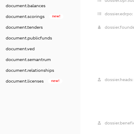
dossier.opfSu
document.balances
dossier.edrpo:
document.scorings
new!
document.tenders
dossier.found
document.publicfunds
document.ved
document.semantrum
document.relationships
dossier.heads:
document.licenses
new!
dossier.benefic