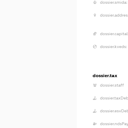
dossier.smida:
dossier.addres
dossier.capital
dossier.kveds:
dossier.tax
dossier.staff
dossier.taxDe
dossier.esvDe
dossier.ndsPa