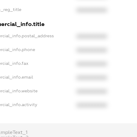
n_reg_title
XXXXXXXXXX
rcial_info.title
rcial_info.postal_address
XXXXXXXXXX
rcial_info.phone
XXXXXXXXXX
rcial_info.fax
XXXXXXXXXX
rcial_info.email
XXXXXXXXXX
rcial_info.website
XXXXXXXXXX
cial_info.activity
XXXXXXXXXX
ampleText_1