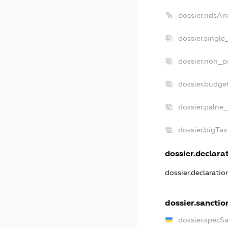
dossier.ndsAn
dossier.singl
dossier.non_p
dossier.budge
dossier.palne_
dossier.bigTa
dossier.declarat
dossier.declarati
dossier.sanctio
dossier.specS