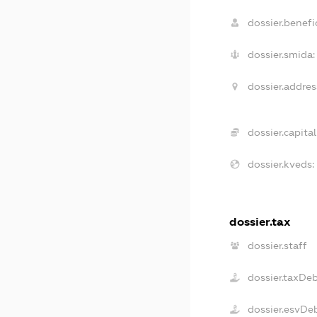
dossier.benefic
dossier.smida:
dossier.addres
dossier.capital
dossier.kveds:
dossier.tax
dossier.staff
dossier.taxDe
dossier.esvDe