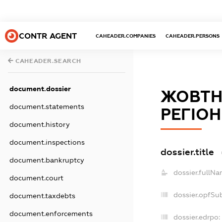
CONTR AGENT
CAHEADER.COMPANIES
CAHEADER.PERSONS
CAHEADER.SEARCH
document.dossier
ЖОВТНЕ
document.statements
РЕГІОН
document.history
document.inspections
dossier.title
document.bankruptcy
dossier.fullNa
document.court
dossier.opfSu
document.taxdebts
document.enforcements
dossier.edrpo: