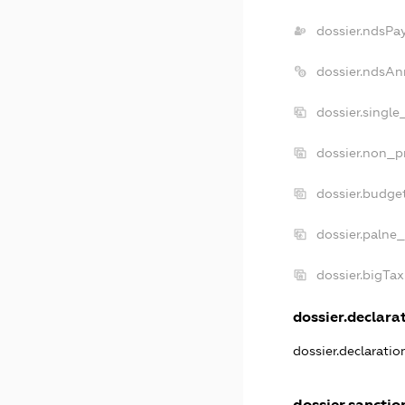
dossier.ndsPa
dossier.ndsAn
dossier.single
dossier.non_pr
dossier.budge
dossier.palne_
dossier.bigTa
dossier.declarat
dossier.declarati
dossier.sanctio