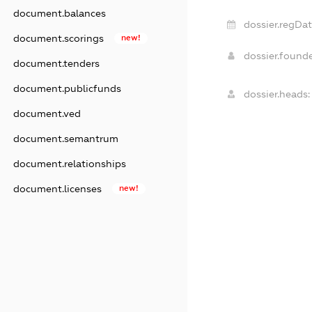
document.balances
dossier.regDat
document.scorings
new!
dossier.found
document.tenders
document.publicfunds
dossier.heads:
document.ved
document.semantrum
document.relationships
document.licenses
new!