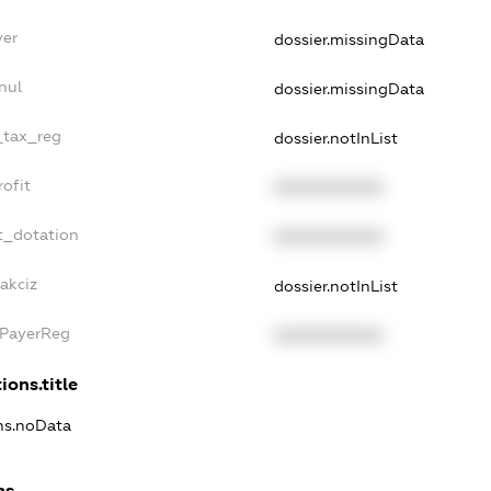
yer
dossier.missingData
nul
dossier.missingData
_tax_reg
dossier.notInList
ofit
XXXXXXXXXX
t_dotation
XXXXXXXXXX
akciz
dossier.notInList
xPayerReg
XXXXXXXXXX
ions.title
ons.noData
ns