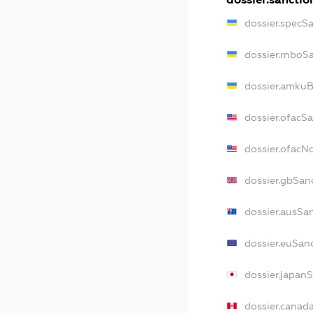
dossier.specS
dossier.rnboS
dossier.amkuB
dossier.ofacS
dossier.ofac
dossier.gbSan
dossier.ausSa
dossier.euSan
dossier.japan
dossier.canad