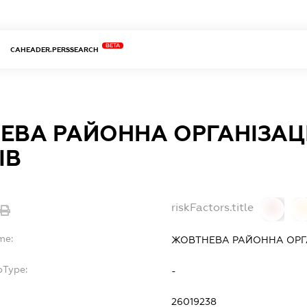
BETA
CAHEADER.PERSSEARCH
ВА РАЙОННА ОРГАНІЗАЦІ
ІВ
riskFactors.title
0
0
me:
ЖОВТНЕВА РАЙОННА ОРГАН
bType:
-
26019238