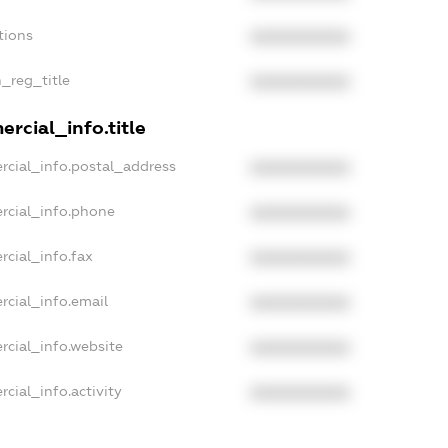
tions
XXXXXXXXXX
n_reg_title
XXXXXXXXXX
rcial_info.title
rcial_info.postal_address
XXXXXXXXXX
rcial_info.phone
XXXXXXXXXX
rcial_info.fax
XXXXXXXXXX
rcial_info.email
XXXXXXXXXX
rcial_info.website
XXXXXXXXXX
cial_info.activity
XXXXXXXXXX