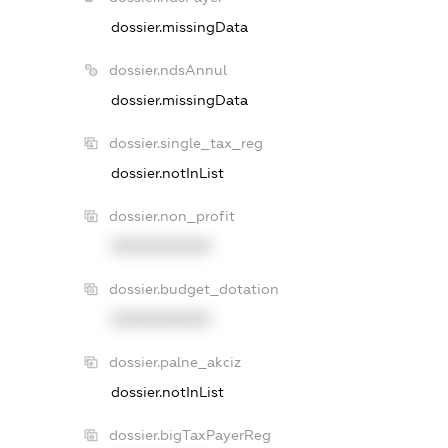
dossier.missingData
dossier.ndsAnnul
dossier.missingData
dossier.single_tax_reg
dossier.notInList
dossier.non_profit
XXXXXXXXXX
dossier.budget_dotation
XXXXXXXXXX
dossier.palne_akciz
dossier.notInList
dossier.bigTaxPayerReg