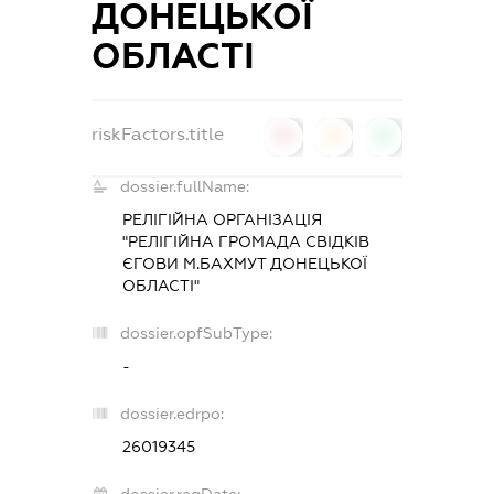
ДОНЕЦЬКОЇ
ОБЛАСТІ
riskFactors.title
0
0
0
dossier.fullName:
РЕЛІГІЙНА ОРГАНІЗАЦІЯ
"РЕЛІГІЙНА ГРОМАДА СВІДКІВ
ЄГОВИ М.БАХМУТ ДОНЕЦЬКОЇ
ОБЛАСТІ"
dossier.opfSubType:
-
dossier.edrpo:
26019345