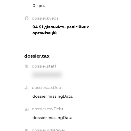
0 грн.
dossier.kveds:
94.91
діяльність релігійних
організацій
dossier.tax
dossier.staff
XXXXXXXXXX
dossier.taxDebt
dossier.missingData
dossier.esvDebt
dossier.missingData
dossier.ndsPayer