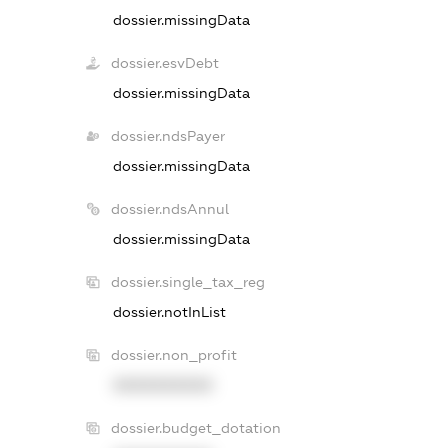
dossier.missingData
dossier.esvDebt
dossier.missingData
dossier.ndsPayer
dossier.missingData
dossier.ndsAnnul
dossier.missingData
dossier.single_tax_reg
dossier.notInList
dossier.non_profit
XXXXXXXXXX
dossier.budget_dotation