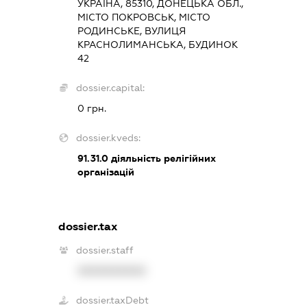
УКРАЇНА, 85310, ДОНЕЦЬКА ОБЛ.,
МІСТО ПОКРОВСЬК, МІСТО
РОДИНСЬКЕ, ВУЛИЦЯ
КРАСНОЛИМАНСЬКА, БУДИНОК
42
dossier.capital:
0 грн.
dossier.kveds:
91.31.0
діяльність релігійних
організацій
dossier.tax
dossier.staff
XXXXXXXXXX
dossier.taxDebt