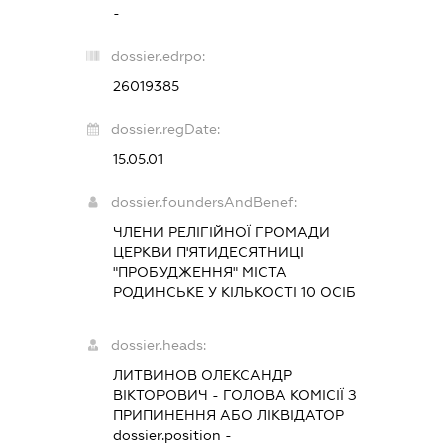
-
dossier.edrpo:
26019385
dossier.regDate:
15.05.01
dossier.foundersAndBenef:
ЧЛЕНИ РЕЛІГІЙНОЇ ГРОМАДИ
ЦЕРКВИ П'ЯТИДЕСЯТНИЦІ
"ПРОБУДЖЕННЯ" МІСТА
РОДИНСЬКЕ У КІЛЬКОСТІ 10 ОСІБ
dossier.heads:
ЛИТВИНОВ ОЛЕКСАНДР
ВІКТОРОВИЧ
-
ГОЛОВА КОМІСІЇ З
ПРИПИНЕННЯ АБО ЛІКВІДАТОР
dossier.position -