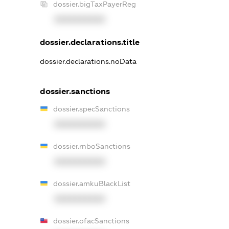
dossier.bigTaxPayerReg
XXXXXXXXXX
dossier.declarations.title
dossier.declarations.noData
dossier.sanctions
dossier.specSanctions
XXXXXXXXXX
dossier.rnboSanctions
XXXXXXXXXX
dossier.amkuBlackList
XXXXXXXXXX
dossier.ofacSanctions