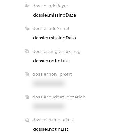
dossier.ndsPayer
dossier.missingData
dossier.ndsAnnul
dossier.missingData
dossier.single_tax_reg
dossier.notInList
dossier.non_profit
XXXXXXXXXX
dossier.budget_dotation
XXXXXXXXXX
dossier.palne_akciz
dossier.notInList