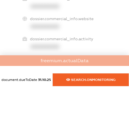
XXXXXXXXXX
dossier.commercial_info.website
XXXXXXXXXX
dossier.commercial_info.activity
XXXXXXXXXX
freemium.actualData
freemium.exampleText_1
freemium.exampleText_2
document.dueToDate
31.10.25
SEARCH.ONMONITORING
freemium.anonymousPerSearch2
FREEMIUM.DETAILS
FREEMIUM.REGISTER