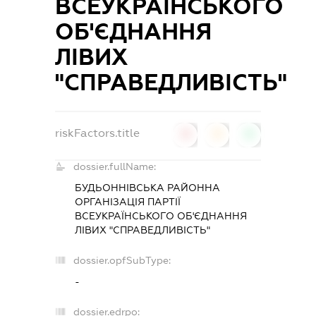
ВСЕУКРАЇНСЬКОГО
ОБ'ЄДНАННЯ
ЛІВИХ
"СПРАВЕДЛИВІСТЬ"
riskFactors.title
0
0
0
dossier.fullName:
БУДЬОННІВСЬКА РАЙОННА
ОРГАНІЗАЦІЯ ПАРТІЇ
ВСЕУКРАЇНСЬКОГО ОБ'ЄДНАННЯ
ЛІВИХ "СПРАВЕДЛИВІСТЬ"
dossier.opfSubType:
-
dossier.edrpo: