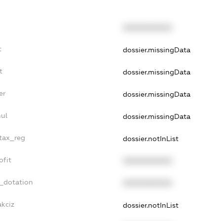
XXXXXXXXXX
t
dossier.missingData
t
dossier.missingData
er
dossier.missingData
nul
dossier.missingData
_tax_reg
dossier.notInList
ofit
XXXXXXXXXX
t_dotation
XXXXXXXXXX
akciz
dossier.notInList