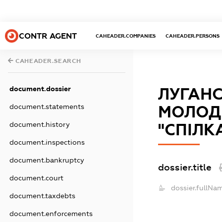
CONTR AGENT
CAHEADER.COMPANIES
CAHEADER.PERSONS
CAHEADER.SEARCH
document.dossier
ЛУГАН
document.statements
МОЛОД
document.history
"СПІЛК
document.inspections
document.bankruptcy
dossier.title
document.court
dossier.fullNa
document.taxdebts
document.enforcements