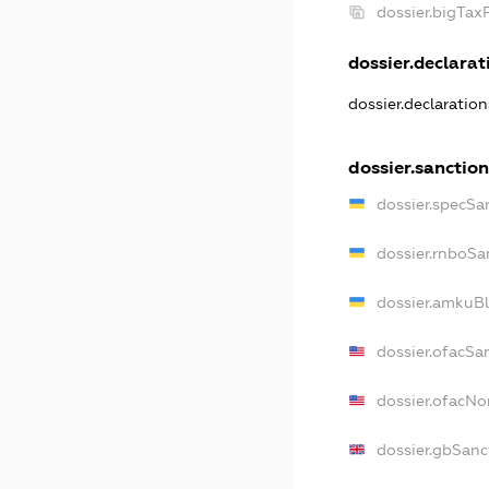
dossier.bigTa
dossier.declarati
dossier.declaratio
dossier.sanctio
dossier.specSa
dossier.rnboSa
dossier.amkuBl
dossier.ofacSa
dossier.ofacN
dossier.gbSanc