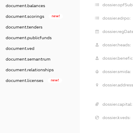
dossier.opfSub
document.balances
document.scorings
new!
dossier.edrpo:
document.tenders
dossier.regDate
document.publicfunds
dossier.heads:
document.ved
dossier.benefici
document.semantrum
document.relationships
dossier.smida:
document.licenses
new!
dossier.address
dossier.capital:
dossier.kveds: