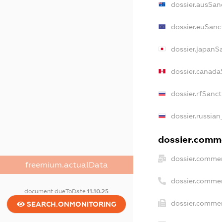
dossier.ausSan
dossier.euSanc
dossier.japanS
dossier.canada
dossier.rfSanc
dossier.russian
dossier.comme
dossier.commer
freemium.actualData
dossier.comme
document.dueToDate
11.10.25
dossier.commer
SEARCH.ONMONITORING