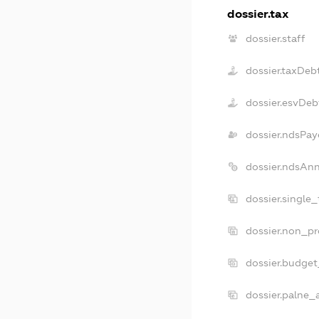
dossier.tax
dossier.staff
dossier.taxDeb
dossier.esvDeb
dossier.ndsPay
dossier.ndsAn
dossier.single
dossier.non_pr
dossier.budge
dossier.palne_