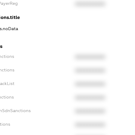
xPayerReg
XXXXXXXXXX
ons.title
ns.noData
ns
nctions
XXXXXXXXXX
nctions
XXXXXXXXXX
ackList
XXXXXXXXXX
nctions
XXXXXXXXXX
onSdnSanctions
XXXXXXXXXX
tions
XXXXXXXXXX