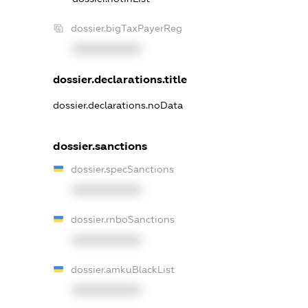
dossier.bigTaxPayerReg
XXXXXXXXXX
dossier.declarations.title
dossier.declarations.noData
dossier.sanctions
dossier.specSanctions
XXXXXXXXXX
dossier.rnboSanctions
XXXXXXXXXX
dossier.amkuBlackList
XXXXXXXXXX