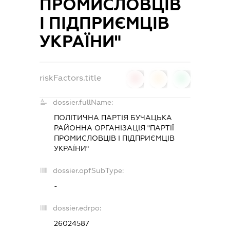
ПРОМИСЛОВЦІВ
І ПІДПРИЄМЦІВ
УКРАЇНИ"
riskFactors.title
0
0
0
dossier.fullName:
ПОЛІТИЧНА ПАРТІЯ БУЧАЦЬКА
РАЙОННА ОРГАНІЗАЦІЯ "ПАРТІЇ
ПРОМИСЛОВЦІВ І ПІДПРИЄМЦІВ
УКРАЇНИ"
dossier.opfSubType:
-
dossier.edrpo:
26024587