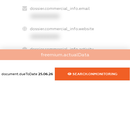
dossier.commercial_info.email
XXXXXXXXXX
dossier.commercial_info.website
XXXXXXXXXX
dossier.commercial_info.activity
freemium.actualData
XXXXXXXXXX
document.dueToDate
25.06.26
SEARCH.ONMONITORING
freemium.exampleText_1
freemium.exampleText_2
freemium.anonymousPerSearch2
FREEMIUM.DETAILS
FREEMIUM.REGISTER