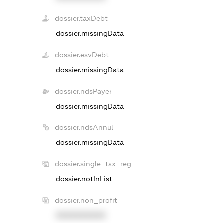
dossier.taxDebt
dossier.missingData
dossier.esvDebt
dossier.missingData
dossier.ndsPayer
dossier.missingData
dossier.ndsAnnul
dossier.missingData
dossier.single_tax_reg
dossier.notInList
dossier.non_profit
XXXXXXXXXX