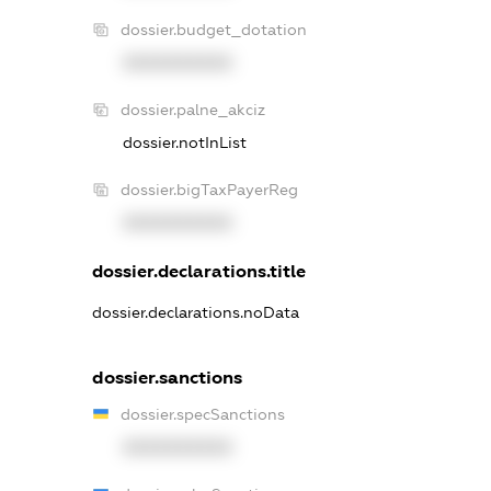
dossier.budget_dotation
XXXXXXXXXX
dossier.palne_akciz
dossier.notInList
dossier.bigTaxPayerReg
XXXXXXXXXX
dossier.declarations.title
dossier.declarations.noData
dossier.sanctions
dossier.specSanctions
XXXXXXXXXX