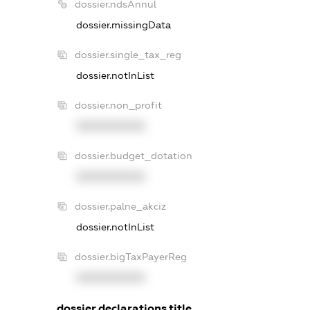
dossier.ndsAnnul
dossier.missingData
dossier.single_tax_reg
dossier.notInList
dossier.non_profit
XXXXXXXXXX
dossier.budget_dotation
XXXXXXXXXX
dossier.palne_akciz
dossier.notInList
dossier.bigTaxPayerReg
XXXXXXXXXX
dossier.declarations.title