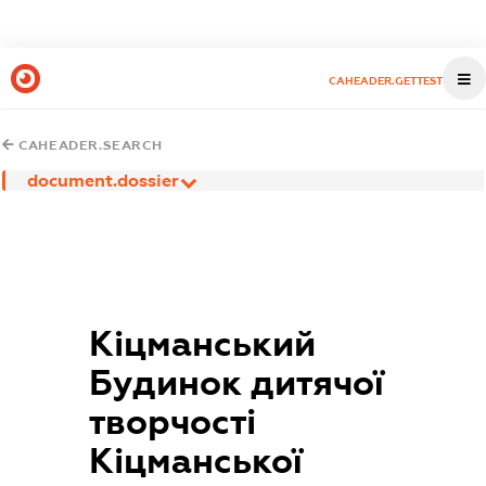
CAHEADER.GETTEST
CAHEADER.SEARCH
document.dossier
Кіцманський
Будинок дитячої
творчості
Кіцманської