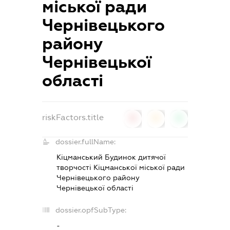
міської ради
Чернівецького
району
Чернівецької
області
riskFactors.title
0
0
0
dossier.fullName:
Кіцманський Будинок дитячої
творчості Кіцманської міської ради
Чернівецького району
Чернівецької області
dossier.opfSubType:
-