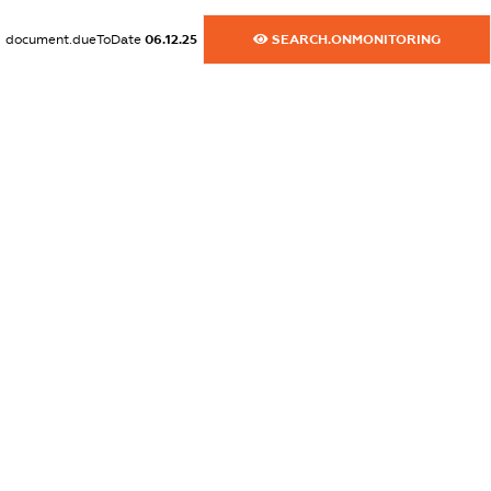
XXXXXXXXXX
document.dueToDate
06.12.25
SEARCH.ONMONITORING
dossier.commercial_info.activity
XXXXXXXXXX
freemium.exampleText_1
freemium.exampleText_2
freemium.anonymousPerSearch2
FREEMIUM.DETAILS
FREEMIUM.REGISTER