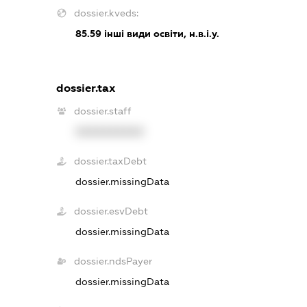
dossier.kveds:
85.59
інші види освіти, н.в.і.у.
dossier.tax
dossier.staff
XXXXXXXXXX
dossier.taxDebt
dossier.missingData
dossier.esvDebt
dossier.missingData
dossier.ndsPayer
dossier.missingData