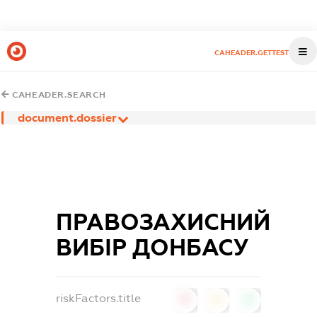
CAHEADER.GETTEST
CAHEADER.SEARCH
document.dossier
ПРАВОЗАХИСНИЙ
ВИБІР ДОНБАСУ
riskFactors.title
0
0
0