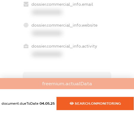
dossier.commercial_info.email
XXXXXXXXXX
dossier.commercial_info.website
XXXXXXXXXX
dossier.commercial_info.activity
XXXXXXXXXX
freemium.exampleText_1
freemium.actualData
freemium.exampleText_2
freemium.anonymousPerSearch2
FREEMIUM.DETAILS
document.dueToDate
04.05.25
SEARCH.ONMONITORING
FREEMIUM.REGISTER