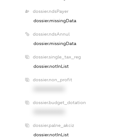
dossier.ndsPayer
dossier.missingData
dossier.ndsAnnul
dossier.missingData
dossier.single_tax_reg
dossier.notInList
dossier.non_profit
XXXXXXXXXX
dossier.budget_dotation
XXXXXXXXXX
dossier.palne_akciz
dossier.notInList