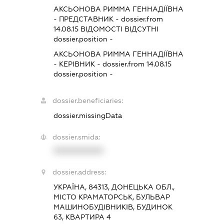
АКСЬОНОВА РИММА ГЕННАДІЇВНА
-
ПРЕДСТАВНИК
- dossier.from
14.08.15
ВІДОМОСТІ ВІДСУТНІ
dossier.position -
АКСЬОНОВА РИММА ГЕННАДІЇВНА
-
КЕРІВНИК
- dossier.from 14.08.15
dossier.position -
dossier.beneficiaries:
dossier.missingData
dossier.smida:
XXXXXXXXXX
dossier.address:
УКРАЇНА, 84313, ДОНЕЦЬКА ОБЛ.,
МІСТО КРАМАТОРСЬК, БУЛЬВАР
МАШИНОБУДІВНИКІВ, БУДИНОК
63, КВАРТИРА 4