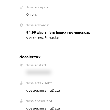
dossier.capital:
0 грн.
dossier.kveds:
94.99
діяльність інших громадських
організацій, н.в.і.у.
dossier.tax
dossier.staff
XXXXXXXXXX
dossier.taxDebt
dossier.missingData
dossier.esvDebt
dossier.missingData