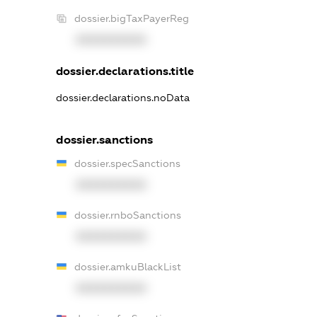
dossier.bigTaxPayerReg
XXXXXXXXXX
dossier.declarations.title
dossier.declarations.noData
dossier.sanctions
dossier.specSanctions
XXXXXXXXXX
dossier.rnboSanctions
XXXXXXXXXX
dossier.amkuBlackList
XXXXXXXXXX