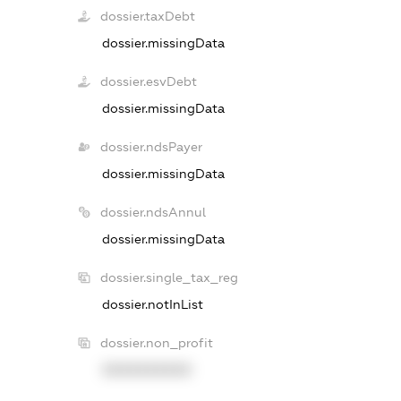
dossier.taxDebt
dossier.missingData
dossier.esvDebt
dossier.missingData
dossier.ndsPayer
dossier.missingData
dossier.ndsAnnul
dossier.missingData
dossier.single_tax_reg
dossier.notInList
dossier.non_profit
XXXXXXXXXX