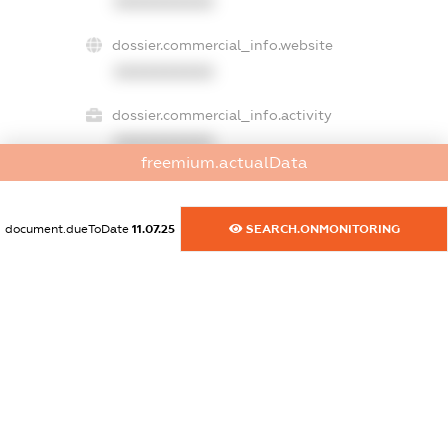
XXXXXXXXXX
dossier.commercial_info.website
XXXXXXXXXX
dossier.commercial_info.activity
XXXXXXXXXX
freemium.actualData
document.dueToDate
11.07.25
SEARCH.ONMONITORING
freemium.exampleText_1
freemium.exampleText_2
freemium.anonymousPerSearch2
FREEMIUM.DETAILS
FREEMIUM.REGISTER