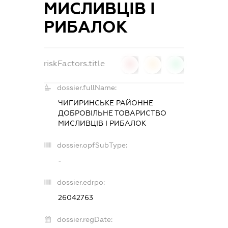
МИСЛИВЦІВ І
РИБАЛОК
riskFactors.title
0
0
0
dossier.fullName:
ЧИГИРИНСЬКЕ РАЙОННЕ
ДОБРОВІЛЬНЕ ТОВАРИСТВО
МИСЛИВЦІВ І РИБАЛОК
dossier.opfSubType:
-
dossier.edrpo:
26042763
dossier.regDate: