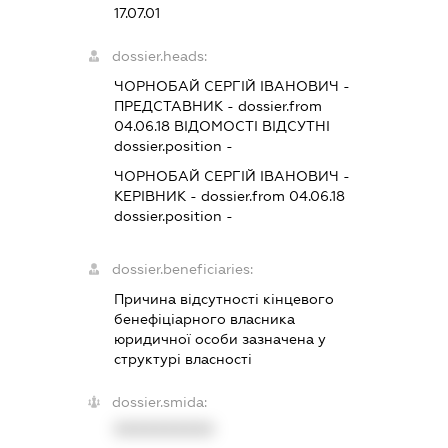
17.07.01
dossier.heads:
ЧОРНОБАЙ СЕРГІЙ ІВАНОВИЧ
-
ПРЕДСТАВНИК
- dossier.from
04.06.18
ВІДОМОСТІ ВІДСУТНІ
dossier.position -
ЧОРНОБАЙ СЕРГІЙ ІВАНОВИЧ
-
КЕРІВНИК
- dossier.from 04.06.18
dossier.position -
dossier.beneficiaries:
Причина відсутності кінцевого
бенефіціарного власника
юридичної особи зазначена у
структурі власності
dossier.smida:
XXXXXXXXXX