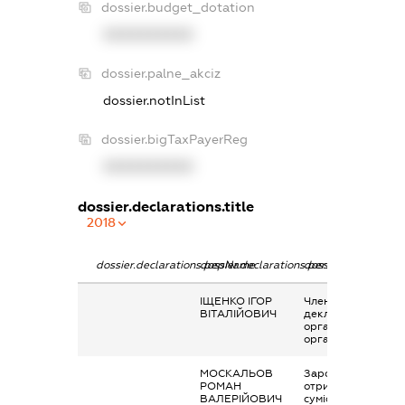
dossier.budget_dotation
XXXXXXXXXX
dossier.palne_akciz
dossier.notInList
dossier.bigTaxPayerReg
XXXXXXXXXX
dossier.declarations.title
2018
dossier.declarations.pepName
dossier.declarations.personName
dossier.declaration
ІЩЕНКО ІГОР
Членство суб’єкта
ВІТАЛІЙОВИЧ
декларування в
організаціях та їх
органах
МОСКАЛЬОВ
Заробітна плата
РОМАН
отримана за
ВАЛЕРІЙОВИЧ
сумісництвом