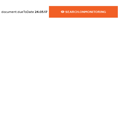
dossier.commercial_info.website
document.dueToDate
24.03.17
SEARCH.ONMONITORING
XXXXXXXXXX
dossier.commercial_info.activity
XXXXXXXXXX
freemium.exampleText_1
freemium.exampleText_2
freemium.anonymousPerSearch2
FREEMIUM.DETAILS
FREEMIUM.REGISTER