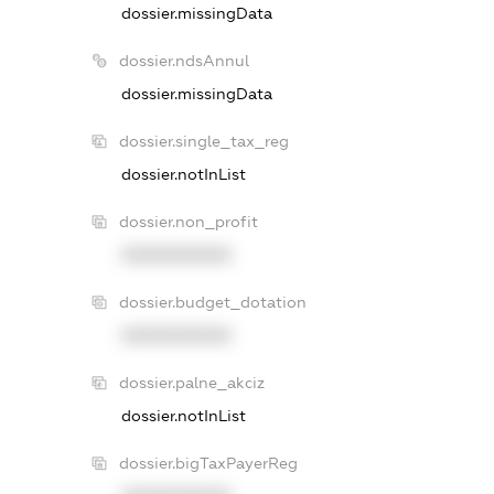
dossier.missingData
dossier.ndsAnnul
dossier.missingData
dossier.single_tax_reg
dossier.notInList
dossier.non_profit
XXXXXXXXXX
dossier.budget_dotation
XXXXXXXXXX
dossier.palne_akciz
dossier.notInList
dossier.bigTaxPayerReg