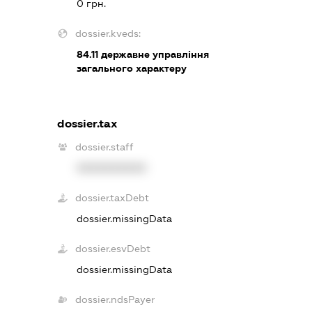
0 грн.
dossier.kveds:
84.11
державне управління
загального характеру
dossier.tax
dossier.staff
XXXXXXXXXX
dossier.taxDebt
dossier.missingData
dossier.esvDebt
dossier.missingData
dossier.ndsPayer