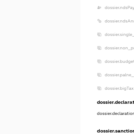
dossier.ndsPa
dossier.ndsAn
dossier.singl
dossier.non_p
dossier.budge
dossier.palne_
dossier.bigTa
dossier.declarat
dossier.declarati
dossier.sanctio