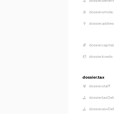
dossier.benefic
dossier.smida:
dossier.addres
dossier.capital
dossier.kveds:
dossier.tax
dossier.staff
dossier.taxDe
dossier.esvDe