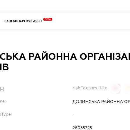
BETA
CAHEADER.PERSSEARCH
СЬКА РАЙОННА ОРГАНІЗАЦ
ІВ
riskFactors.title
0
0
me:
ДОЛИНСЬКА РАЙОННА ОРГА
bType:
-
26055725