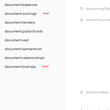
document.balances
dossier.regDat
document.scorings
new!
dossier.found
document.tenders
document.publicfunds
document.ved
document.semantrum
document.relationships
document.licenses
new!
dossier.heads: