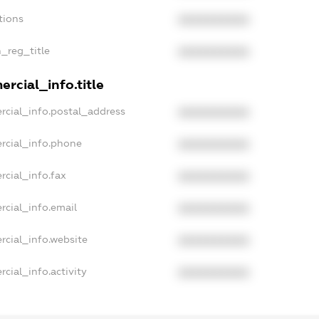
tions
XXXXXXXXXX
n_reg_title
XXXXXXXXXX
rcial_info.title
rcial_info.postal_address
XXXXXXXXXX
rcial_info.phone
XXXXXXXXXX
rcial_info.fax
XXXXXXXXXX
rcial_info.email
XXXXXXXXXX
rcial_info.website
XXXXXXXXXX
cial_info.activity
XXXXXXXXXX