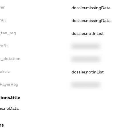
yer
dossier.missingData
nul
dossier.missingData
e_tax_reg
dossier.notInList
rofit
XXXXXXXXXX
t_dotation
XXXXXXXXXX
akciz
dossier.notInList
xPayerReg
XXXXXXXXXX
ions.title
ons.noData
ns