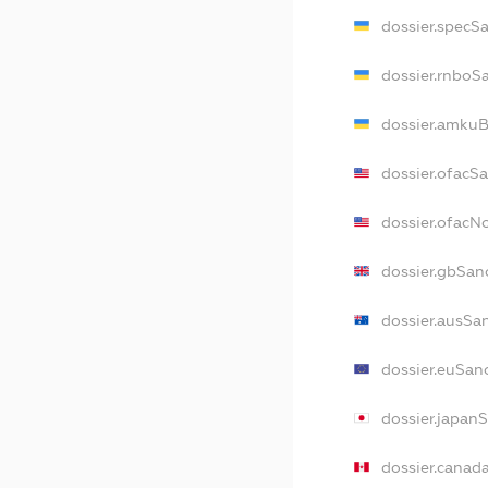
dossier.specS
dossier.rnboS
dossier.amkuB
dossier.ofacS
dossier.ofac
dossier.gbSan
dossier.ausSa
dossier.euSan
dossier.japan
dossier.canad