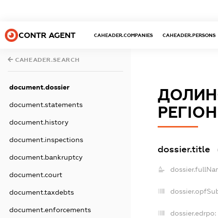
CONTR AGENT
CAHEADER.COMPANIES
CAHEADER.PERSONS
CAHEADER.SEARCH
document.dossier
ДОЛИН
document.statements
РЕГІОН
document.history
document.inspections
dossier.title
document.bankruptcy
dossier.fullNa
document.court
dossier.opfSu
document.taxdebts
document.enforcements
dossier.edrpo: