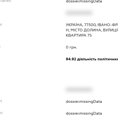
iaries:
dossier.missingData
XXXXXXXXXX
s:
УКРАЇНА, 77500, ІВАНО-Ф
Н, МІСТО ДОЛИНА, ВУЛИЦЯ
КВАРТИРА 75
:
0 грн.
94.92
діяльність політичних
XXXXXXXXXX
bt
dossier.missingData
bt
dossier.missingData