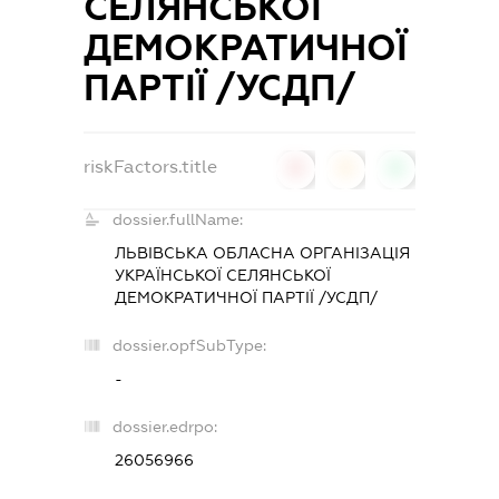
СЕЛЯНСЬКОЇ
ДЕМОКРАТИЧНОЇ
ПАРТІЇ /УСДП/
riskFactors.title
0
0
0
dossier.fullName:
ЛЬВІВСЬКА ОБЛАСНА ОРГАНІЗАЦІЯ
УКРАЇНСЬКОЇ СЕЛЯНСЬКОЇ
ДЕМОКРАТИЧНОЇ ПАРТІЇ /УСДП/
dossier.opfSubType:
-
dossier.edrpo:
26056966