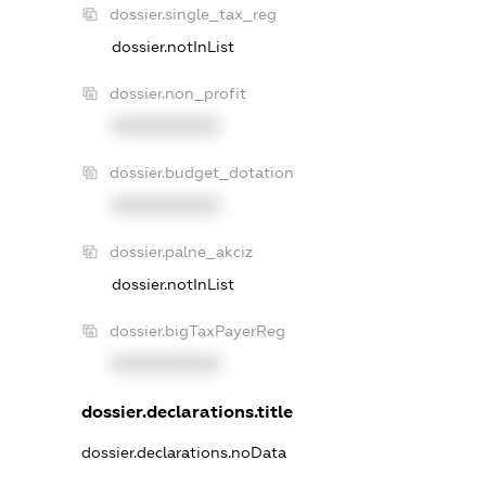
dossier.single_tax_reg
dossier.notInList
dossier.non_profit
XXXXXXXXXX
dossier.budget_dotation
XXXXXXXXXX
dossier.palne_akciz
dossier.notInList
dossier.bigTaxPayerReg
XXXXXXXXXX
dossier.declarations.title
dossier.declarations.noData