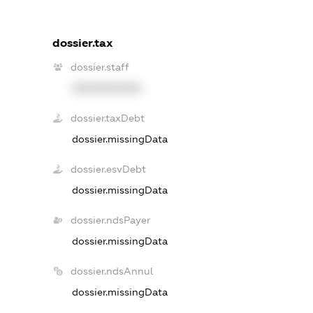
dossier.tax
dossier.staff
XXXXXXXXXX
dossier.taxDebt
dossier.missingData
dossier.esvDebt
dossier.missingData
dossier.ndsPayer
dossier.missingData
dossier.ndsAnnul
dossier.missingData