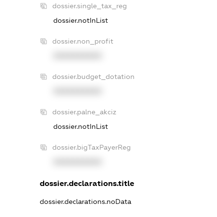
dossier.single_tax_reg
dossier.notInList
dossier.non_profit
XXXXXXXXXX
dossier.budget_dotation
XXXXXXXXXX
dossier.palne_akciz
dossier.notInList
dossier.bigTaxPayerReg
XXXXXXXXXX
dossier.declarations.title
dossier.declarations.noData