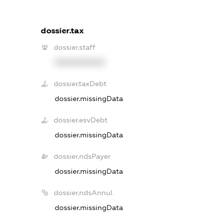
dossier.tax
dossier.staff
XXXXXXXXXX
dossier.taxDebt
dossier.missingData
dossier.esvDebt
dossier.missingData
dossier.ndsPayer
dossier.missingData
dossier.ndsAnnul
dossier.missingData