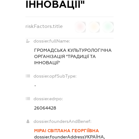
ІННОВАЦІЇ"
riskFactors.title
0
0
0
dossier.fullName:
ГРОМАДСЬКА КУЛЬТУРОЛОГІЧНА
ОРГАНІЗАЦІЯ "ТРАДИЦІЇ ТА
ІННОВАЦІЇ"
dossier.opfSubType:
-
dossier.edrpo:
26064428
dossier.foundersAndBenef:
МІРАІ СВІТЛАНА ГЕОРГІЇВНА
dossier.founderAddress
УКРАЇНА,