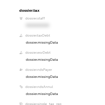
dossier.tax
dossier.staff
XXXXXXXXXX
dossier.taxDebt
dossier.missingData
dossier.esvDebt
dossier.missingData
dossier.ndsPayer
dossier.missingData
dossier.ndsAnnul
dossier.missingData
dossier.single_tax_reg