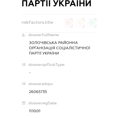
ПАРТІЇ УКРАЇНИ
riskFactors.title
0
0
0
dossier.fullName:
ЗОЛОЧІВСЬКА РАЙОННА
ОРГАНІЗАЦІЯ СОЦІАЛІСТИЧНОЇ
ПАРТІЇ УКРАЇНИ
dossier.opfSubType:
-
dossier.edrpo:
26065735
dossier.regDate:
11.10.01