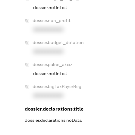
dossier.notInList
dossier.non_profit
XXXXXXXXXX
dossier.budget_dotation
XXXXXXXXXX
dossier.palne_akciz
dossier.notInList
dossier.bigTaxPayerReg
XXXXXXXXXX
dossier.declarations.title
dossier.declarations.noData