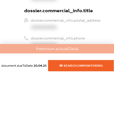
dossier.commercial_info.title
dossier.commercial_info.postal_address
XXXXXXXXXX
dossier.commercial_info.phone
XXXXXXXXXX
freemium.actualData
dossier.commercial_info.fax
XXXXXXXXXX
document.dueToDate
20.04.25
SEARCH.ONMONITORING
dossier.commercial_info.email
XXXXXXXXXX
dossier.commercial_info.website
XXXXXXXXXX
dossier.commercial_info.activity