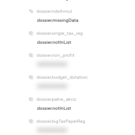
dossier.ndsAnnul
dossier.missingData
dossier.single_tax_reg
dossier.notInList
dossier.non_profit
XXXXXXXXXX
dossier.budget_dotation
XXXXXXXXXX
dossier.palne_akciz
dossier.notInList
dossier.bigTaxPayerReg
XXXXXXXXXX