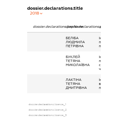
dossier.declarations.title
2018
dossier.declarations.pepName
dossier.declarations.personName
dossier.declarati
БЕЛІБА
Інше, вартість
ЛЮДМИЛА
подарунків та
ПЕТРІВНА
призів
БУКЛЕЙ
Інше, виплати
ТЕТЯНА
професійними
МИКОЛАЇВНА
спілками своїм
членам
ЛАКТІНА
Інше,
ТЕТЯНА
відшкодування
ДМИТРІВНА
профсоюзу
dossier.declarations.license_1
dossier.declarations.license_2
dossier.declarations.license_3