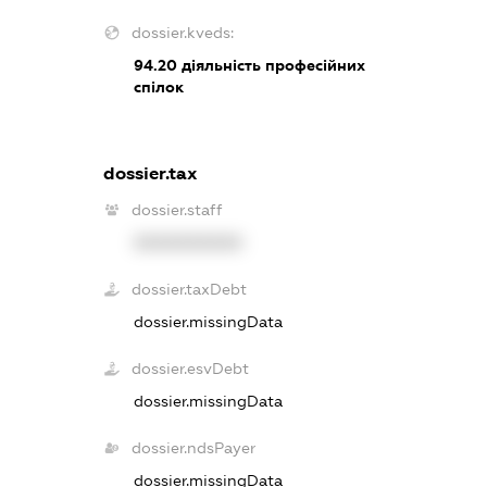
dossier.kveds:
94.20
діяльність професійних
спілок
dossier.tax
dossier.staff
XXXXXXXXXX
dossier.taxDebt
dossier.missingData
dossier.esvDebt
dossier.missingData
dossier.ndsPayer
dossier.missingData