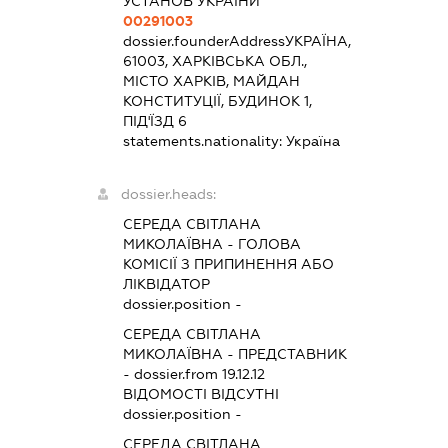
УСТАНОВ УКРАЇНИ
00291003
dossier.founderAddress
УКРАЇНА,
61003, ХАРКІВСЬКА ОБЛ.,
МІСТО ХАРКІВ, МАЙДАН
КОНСТИТУЦІЇ, БУДИНОК 1,
ПІД'ЇЗД 6
statements.nationality:
Україна
dossier.heads:
СЕРЕДА СВІТЛАНА
МИКОЛАЇВНА
-
ГОЛОВА
КОМІСІЇ З ПРИПИНЕННЯ АБО
ЛІКВІДАТОР
dossier.position -
СЕРЕДА СВІТЛАНА
МИКОЛАЇВНА
-
ПРЕДСТАВНИК
- dossier.from 19.12.12
ВІДОМОСТІ ВІДСУТНІ
dossier.position -
СЕРЕДА СВІТЛАНА