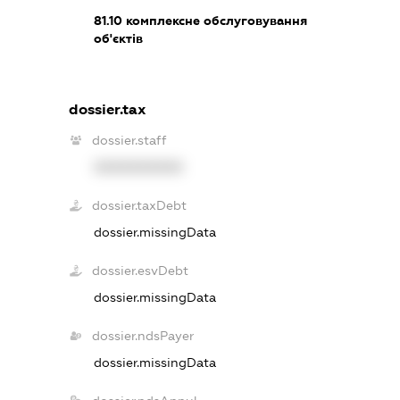
81.10
комплексне обслуговування
об'єктів
dossier.tax
dossier.staff
XXXXXXXXXX
dossier.taxDebt
dossier.missingData
dossier.esvDebt
dossier.missingData
dossier.ndsPayer
dossier.missingData