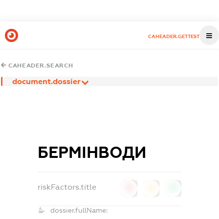
CAHEADER.GETTEST
CAHEADER.SEARCH
document.dossier
БЕРМІНВОДИ
riskFactors.title
0
0
0
dossier.fullName: