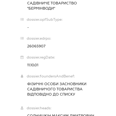
САДІВНИЧЕ ТОВАРИСТВО
"БЕРМІНВОДИ"
dossier.opfSubType:
-
dossier.edrpo:
26065907
dossier.regDate:
11.10.01
dossier.foundersAndBenef:
ФІЗИЧНІ ОСОБИ ЗАСНОВНИКИ
САДІВНИЧОГО ТОВАРИСТВА
ВІДПОВІДНО ДО СПИСКУ
dossier.heads:
СОЛНИШКІН МАКСИМ ДМИТРОВИЧ