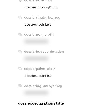
dossier.ndsAnnul
dossier.missingData
dossier.single_tax_reg
dossier.notInList
dossier.non_profit
XXXXXXXXXX
dossier.budget_dotation
XXXXXXXXXX
dossier.palne_akciz
dossier.notInList
dossier.bigTaxPayerReg
XXXXXXXXXX
dossier.declarations.title