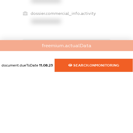
XXXXXXXXXX
dossier.commercial_info.activity
XXXXXXXXXX
freemium.actualData
freemium.exampleText_1
freemium.exampleText_2
freemium.anonymousPerSearch2
document.dueToDate
11.08.23
SEARCH.ONMONITORING
FREEMIUM.DETAILS
FREEMIUM.REGISTER