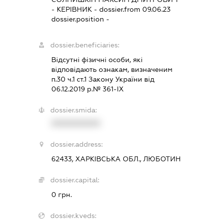
-
КЕРІВНИК
- dossier.from 09.06.23
dossier.position -
dossier.beneficiaries:
Відсутні фізичні особи, які
відповідають ознакам, визначеним
п.30 ч.1 ст.1 Закону України від
06.12.2019 р.№ 361-ІХ
dossier.smida:
XXXXXXXXXX
dossier.address:
62433, ХАРКІВСЬКА ОБЛ., ЛЮБОТИН
dossier.capital:
0 грн.
dossier.kveds: