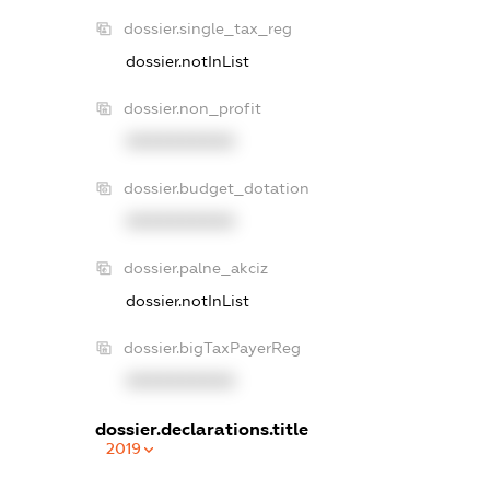
dossier.single_tax_reg
dossier.notInList
dossier.non_profit
XXXXXXXXXX
dossier.budget_dotation
XXXXXXXXXX
dossier.palne_akciz
dossier.notInList
dossier.bigTaxPayerReg
XXXXXXXXXX
dossier.declarations.title
2019