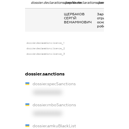
dossier.declarations.pepName
dossier.declarations.personName
dossier.declaratio
ЩЕРБАКОВ
Заробітна плата
СЕРГІЙ
отримана за
ВЕНІАМІНОВИЧ
основним місцем
роботи
dossier.declarations.license_1
dossier.declarations.license_2
dossier.declarations.license_3
dossier.sanctions
dossier.specSanctions
XXXXXXXXXX
dossier.rnboSanctions
XXXXXXXXXX
dossier.amkuBlackList