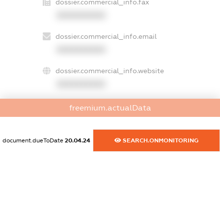
dossier.commercial_info.fax
XXXXXXXXXX
dossier.commercial_info.email
XXXXXXXXXX
dossier.commercial_info.website
XXXXXXXXXX
dossier.commercial_info.activity
freemium.actualData
XXXXXXXXXX
document.dueToDate
20.04.24
SEARCH.ONMONITORING
freemium.exampleText_1
freemium.exampleText_2
freemium.anonymousPerSearch2
FREEMIUM.DETAILS
FREEMIUM.REGISTER