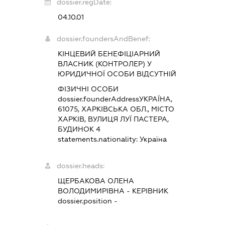
dossier.regDate:
04.10.01
dossier.foundersAndBenef:
КІНЦЕВИЙ БЕНЕФІЦІАРНИЙ
ВЛАСНИК (КОНТРОЛЕР) У
ЮРИДИЧНОЇ ОСОБИ ВІДСУТНІЙ
ФІЗИЧНІ ОСОБИ
dossier.founderAddress
УКРАЇНА,
61075, ХАРКІВСЬКА ОБЛ., МІСТО
ХАРКІВ, ВУЛИЦЯ ЛУЇ ПАСТЕРА,
БУДИНОК 4
statements.nationality:
Україна
dossier.heads:
ЩЕРБАКОВА ОЛЕНА
ВОЛОДИМИРІВНА
-
КЕРІВНИК
dossier.position -