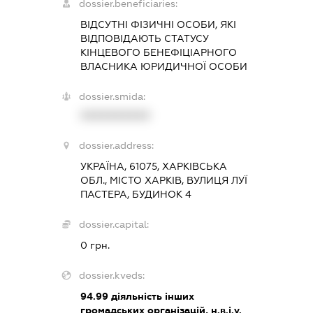
dossier.beneficiaries:
ВІДСУТНІ ФІЗИЧНІ ОСОБИ, ЯКІ
ВІДПОВІДАЮТЬ СТАТУСУ
КІНЦЕВОГО БЕНЕФІЦІАРНОГО
ВЛАСНИКА ЮРИДИЧНОЇ ОСОБИ
dossier.smida:
XXXXXXXXXX
dossier.address:
УКРАЇНА, 61075, ХАРКІВСЬКА
ОБЛ., МІСТО ХАРКІВ, ВУЛИЦЯ ЛУЇ
ПАСТЕРА, БУДИНОК 4
dossier.capital:
0 грн.
dossier.kveds:
94.99
діяльність інших
громадських організацій, н.в.і.у.