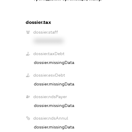
dossier.tax
dossier.staff
XXXXXXXXXX
dossier.taxDebt
dossier.missingData
dossier.esvDebt
dossier.missingData
dossier.ndsPayer
dossier.missingData
dossier.ndsAnnul
dossier.missingData