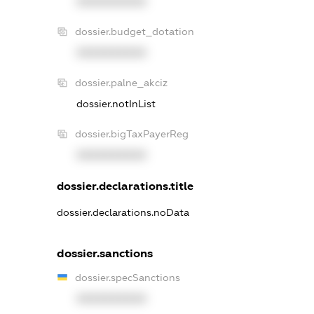
XXXXXXXXXX
dossier.budget_dotation
XXXXXXXXXX
dossier.palne_akciz
dossier.notInList
dossier.bigTaxPayerReg
XXXXXXXXXX
dossier.declarations.title
dossier.declarations.noData
dossier.sanctions
dossier.specSanctions
XXXXXXXXXX