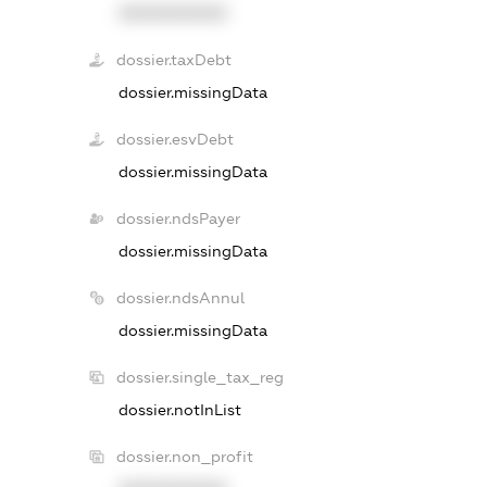
XXXXXXXXXX
dossier.taxDebt
dossier.missingData
dossier.esvDebt
dossier.missingData
dossier.ndsPayer
dossier.missingData
dossier.ndsAnnul
dossier.missingData
dossier.single_tax_reg
dossier.notInList
dossier.non_profit